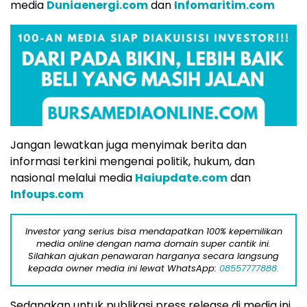
media
Duniaenergi.com
dan
Infomaritim.com
Jangan lewatkan juga menyimak berita dan
informasi terkini mengenai politik, hukum, dan
nasional melalui media
Haiupdate.com
dan
Infoups.com
Investor yang serius bisa mendapatkan 100% kepemilikan
media online dengan nama domain super cantik ini.
Silahkan ajukan penawaran harganya secara langsung
kepada owner media ini lewat WhatsApp:
08557777888.
Sedangkan untuk publikasi press release di media ini