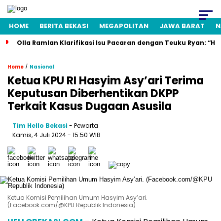
HOME
BERITA BEKASI
MEGAPOLITAN
JAWA BARAT
N
Olla Ramlan Klarifikasi Isu Pacaran dengan Teuku Ryan: “H
/
Home
Nasional
Ketua KPU RI Hasyim Asy’ari Terima
Keputusan Diberhentikan DKPP
Terkait Kasus Dugaan Asusila
Tim Hello Bekasi
- Pewarta
Kamis, 4 Juli 2024 - 15:50 WIB
Ketua Komisi Pemilihan Umum Hasyim Asy’ari.
(Facebook.com/@KPU Republik Indonesia)