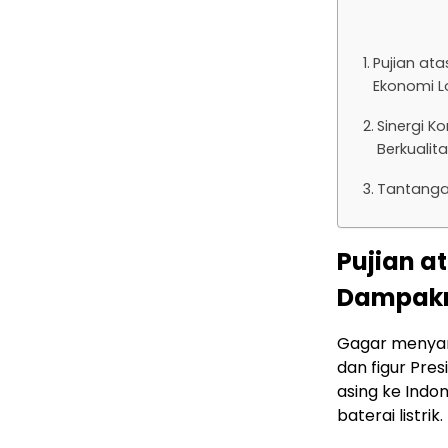
Pujian at
Ekonomi L
Sinergi K
Berkualit
Tantanga
Pujian a
Dampakn
Gagar menyam
dan figur Pre
asing ke Indo
baterai listrik.