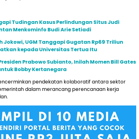
api Tudingan Kasus Perlindungan Situs Judi
ntan Menkominfo Budi Arie Setiadi
ah Jokowi, UGM Tanggapi Gugatan Rp69 Triliun
tkan kepada Universitas Tertua Itu
 Presiden Prabowo Subianto, Inilah Momen Bill Gates
 untuk Bobby Kertanegara
encerminkan pendekatan kolaboratif antara sektor
emerintah dalam merancang perencanaan kerja
lan.