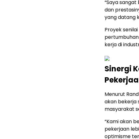
“Saya sangat 
dan prestasin
yang datang ke
Proyek senilai
pertumbuhan 
kerja di indust
Sinergi 
Pekerjaa
Menurut Rand
akan bekerja
masyarakat se
“Kami akan b
pekerjaan leb
optimisme ten