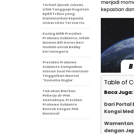
menjadi mome
Terkait Ijazah Jokowi,
kepastian dan
UGM Tanggapi Gugatan
Rp69 Triliun yang
Dialamatkan kepada
Universitas Tertua Itu
Kucing Milik Presiden
Prabowo Subianto, Inilah
Momen Bill Gates Beri
Hadiah untuk Bobby
Kertanegara
Presiden Prabowo
Subianto Sampaikan
Alasan Soal Permintaan
Tinggalkan Mental
”Kumaha Engke’
Table of 
Tak akan Biarkan
Baca Juga:
Pekerja di-PHK
Seenaknya, Presiden
Dari Portal
Prabowo Subianto
Bentuk Satgas PHK
Kongsi Med
Nasional
Wamentan 
dengan Jep