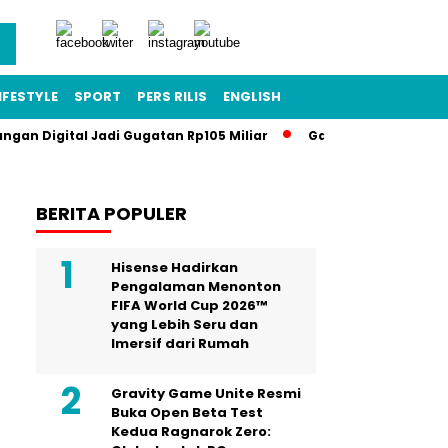
IFESTYLE
SPORT
PERS RILIS
ENGLISH
angan Digital Jadi Gugatan Rp105 Miliar
Gawat Darurat Pendi
BERITA POPULER
Hisense Hadirkan
Pengalaman Menonton
FIFA World Cup 2026™
yang Lebih Seru dan
Imersif dari Rumah
Gravity Game Unite Resmi
Buka Open Beta Test
Kedua Ragnarok Zero: