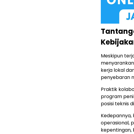
Tantang
Kebijaka
Meskipun terj
menyarankan 
kerja lokal d
penyebaran m
Praktik kolabo
program peni
posisi teknis d
Kedepannya, k
operasional,
kepentingan, 