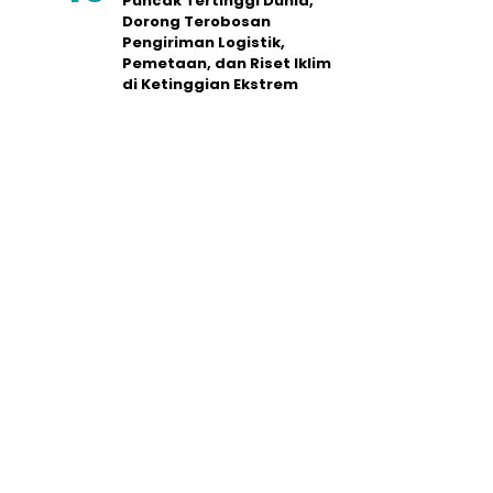
Puncak Tertinggi Dunia,
Dorong Terobosan
Pengiriman Logistik,
Pemetaan, dan Riset Iklim
di Ketinggian Ekstrem