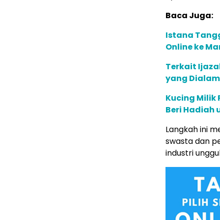
Baca Juga:
Istana Tangg
Online ke Ma
Terkait Ijaz
yang Dialama
Kucing Milik
Beri Hadiah
Langkah ini m
swasta dan p
industri unggu