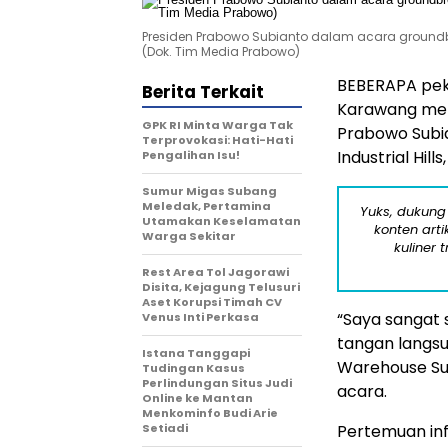
Presiden Prabowo Subianto dalam acara groundbre
(Dok. Tim Media Prabowo)
BEBERAPA peke
Berita Terkait
Karawang men
GPK RI Minta Warga Tak
Prabowo Subia
Terprovokasi: Hati-Hati
Industrial Hil
Pengalihan Isu!
Sumur Migas Subang
Meledak, Pertamina
Yuks, dukung
Utamakan Keselamatan
konten arti
Warga Sekitar
kuliner 
Rest Area Tol Jagorawi
Disita, Kejagung Telusuri
Aset Korupsi Timah CV
“Saya sangat 
Venus Inti Perkasa
tangan langs
Istana Tanggapi
Warehouse Sup
Tudingan Kasus
Perlindungan Situs Judi
acara.
Online ke Mantan
Menkominfo Budi Arie
Setiadi
Pertemuan in