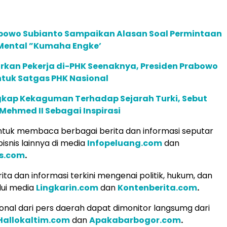
abowo Subianto Sampaikan Alasan Soal Permintaan
Mental ”Kumaha Engke’
rkan Pekerja di-PHK Seenaknya, Presiden Prabowo
ntuk Satgas PHK Nasional
kap Kekaguman Terhadap Sejarah Turki, Sebut
Mehmed II Sebagai Inspirasi
tuk membaca berbagai berita dan informasi seputar
isnis lainnya di media
Infopeluang.com
dan
s.com
.
ita dan informasi terkini mengenai politik, hukum, dan
lui media
Lingkarin.com
dan
Kontenberita.com
.
ional dari pers daerah dapat dimonitor langsumg dari
Hallokaltim.com
dan
Apakabarbogor.com
.