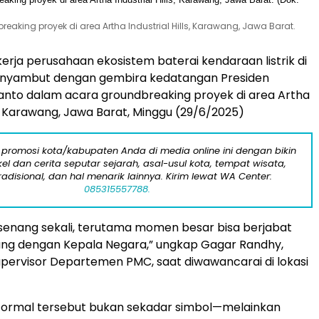
aking proyek di area Artha Industrial Hills, Karawang, Jawa Barat.
rja perusahaan ekosistem baterai kendaraan listrik di
yambut dengan gembira kedatangan Presiden
nto dalam acara groundbreaking proyek di area Artha
ls, Karawang, Jawa Barat, Minggu (29/6/2025)
 promosi kota/kabupaten Anda di media online ini dengan bikin
kel dan cerita seputar sejarah, asal-usul kota, tempat wisata,
tradisional, dan hal menarik lainnya. Kirim lewat WA Center:
085315557788.
senang sekali, terutama momen besar bisa berjabat
ung dengan Kepala Negara,” ungkap Gagar Randhy,
ervisor Departemen PMC, saat diwawancarai di lokasi
formal tersebut bukan sekadar simbol—melainkan