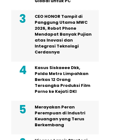
Global untuk PC
CEO HONOR Tampil di
Panggung Utama MWC
2026, Robot Phone
Mendapat Banyak Pujian
atas Inovasi dan
Integrasi Teknologi
Cerdasnya
Kasus Siskaeee Dkk,
Polda Metro Limpahkan
Berkas 12 Orang
Tersangka Produksi Film
Porno ke Kejati DKI
Merayakan Peran
Perempuan di Industri
Keuangan yang Terus
Berkembang