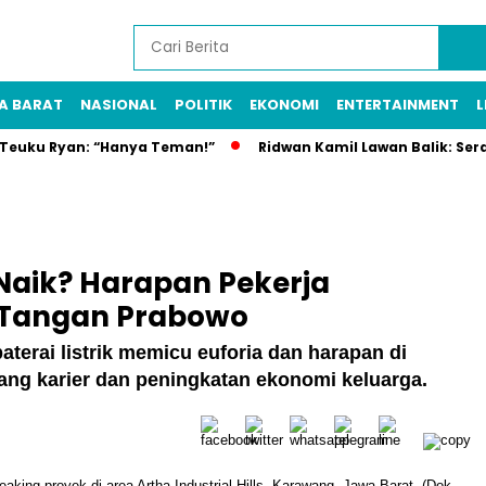
A BARAT
NASIONAL
POLITIK
EKONOMI
ENTERTAINMENT
L
n Teuku Ryan: “Hanya Teman!”
Ridwan Kamil Lawan Balik: Ser
 Naik? Harapan Pekerja
 Tangan Prabowo
erai listrik memicu euforia dan harapan di
ang karier dan peningkatan ekonomi keluarga.