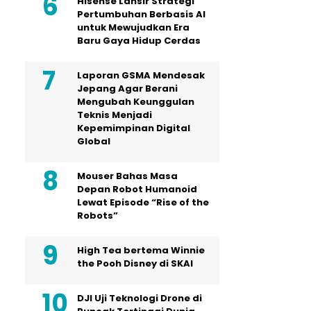
Hisense Lansir Strategi
Pertumbuhan Berbasis AI
untuk Mewujudkan Era
Baru Gaya Hidup Cerdas
Laporan GSMA Mendesak
Jepang Agar Berani
Mengubah Keunggulan
Teknis Menjadi
Kepemimpinan Digital
Global
Mouser Bahas Masa
Depan Robot Humanoid
Lewat Episode “Rise of the
Robots”
High Tea bertema Winnie
the Pooh Disney di SKAI
DJI Uji Teknologi Drone di