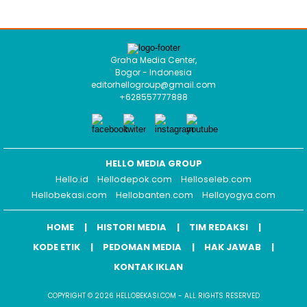
Graha Media Center,
Bogor - Indonesia
editorhellogroup@gmail.com
+628557777888
HELLO MEDIA GROUP
Hello.id
Hellodepok.com
Helloseleb.com
Hellobekasi.com
Hellobanten.com
Helloyogya.com
HOME
HISTORI MEDIA
TIM REDAKSI
KODE ETIK
PEDOMAN MEDIA
HAK JAWAB
KONTAK IKLAN
COPYRIGHT © 2026 HELLOBEKASI.COM - ALL RIGHTS RESERVED