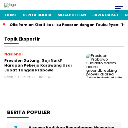
HOME
BERITA BEKASI
MEGAPOLITAN
JAWA BARAT
N
Olla Ramlan Klarifikasi Isu Pacaran dengan Teuku Ryan: “H
Topik
Eksportir
Nasional
Presiden Datang, Gaji Naik?
Harapan Pekerja Karawang Usai
Jabat Tangan Prabowo
Senin, 30 Juni 2025 - 15:38 WIB
BERITA POPULER
Hisense Hadirkan Pengalaman Menonton