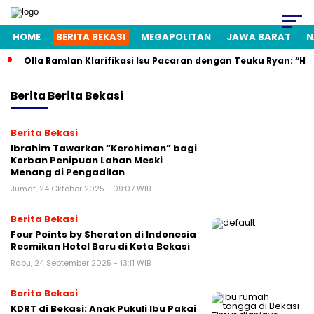
HOME
BERITA BEKASI
MEGAPOLITAN
JAWA BARAT
N
Olla Ramlan Klarifikasi Isu Pacaran dengan Teuku Ryan: “H
Berita
Berita Bekasi
Berita Bekasi
Ibrahim Tawarkan “Kerohiman” bagi
Korban Penipuan Lahan Meski
Menang di Pengadilan
Jumat, 24 Oktober 2025 - 09:07 WIB
Berita Bekasi
Four Points by Sheraton di Indonesia
Resmikan Hotel Baru di Kota Bekasi
Rabu, 24 September 2025 - 13:11 WIB
Berita Bekasi
KDRT di Bekasi: Anak Pukuli Ibu Pakai