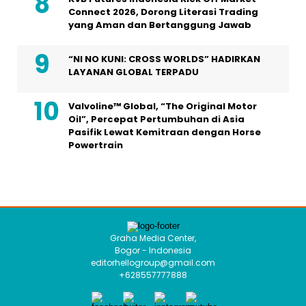
Connect 2026, Dorong Literasi Trading
yang Aman dan Bertanggung Jawab
“NI NO KUNI: CROSS WORLDS” HADIRKAN
LAYANAN GLOBAL TERPADU
Valvoline™ Global, “The Original Motor
Oil”, Percepat Pertumbuhan di Asia
Pasifik Lewat Kemitraan dengan Horse
Powertrain
Graha Media Center,
Bogor - Indonesia
editorhellogroup@gmail.com
+628557777888