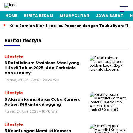
HOME
BERITA BEKASI
MEGAPOLITAN
JAWA BARAT
N
Olla Ramlan Klarifikasi Isu Pacaran dengan Teuku Ryan: “H
Berita
Lifestyle
Lifestyle
6 Botol Minum Stainless Steel yang
Hits di Tahun 2025, Ada Corkcicle
dan Stanley!
Selasa, 24 Juni 2025 - 20:20 WIB
Lifestyle
5 Alasan Kamu Harus Coba Kamera
Action 360 untuk Vlogging​
Kamis, 24 April 2025 - 16:46 WIB
Lifestyle
5 Keuntungan Memiliki Kamera