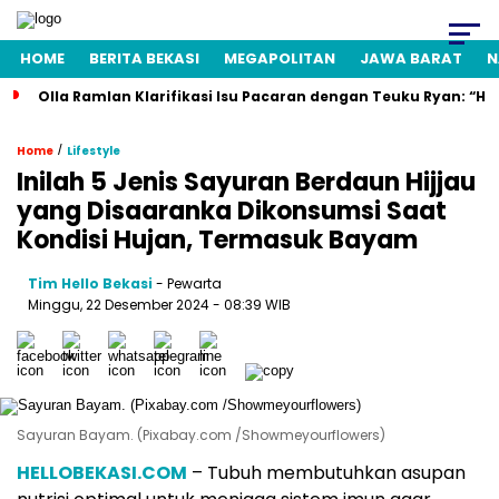
HOME
BERITA BEKASI
MEGAPOLITAN
JAWA BARAT
N
Olla Ramlan Klarifikasi Isu Pacaran dengan Teuku Ryan: “H
/
Home
Lifestyle
Inilah 5 Jenis Sayuran Berdaun Hijjau
yang Disaaranka Dikonsumsi Saat
Kondisi Hujan, Termasuk Bayam
Tim Hello Bekasi
- Pewarta
Minggu, 22 Desember 2024 - 08:39 WIB
Sayuran Bayam. (Pixabay.com /Showmeyourflowers)
HELLOBEKASI.COM
– Tubuh membutuhkan asupan