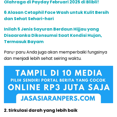
Olahraga di Payday Februari 2025 di Blibli!
6 Alasan Cetaphil Face Wash untuk Kulit Bersih
dan Sehat Sehari-hari
Inilah 5 Jenis Sayuran Berdaun Hijjau yang
Disaaranka Dikonsumsi Saat Kondisi Hujan,
Termasuk Bayam
Paru-paru Anda juga akan memperbaiki fungsinya
dan menjadi lebih sehat seiring waktu.
2. Sirkulasi darah yang lebih baik