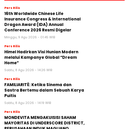
Pers Rilis
16th Worldwide Chinese Life
Insurance Congress & International
Dragon Award (IDA) Annual
Conference 2026 Resmi Digelar
Minggu, 9 Agu 2026 - 01:45 WIB
Pers Rilis
Himel Hadirkan Visi Hunian Modern
melalui Kampanye Global “Dream
Home”
Sabtu, 8 Agu 2026 - 14:26 WIB
Pers Rilis
FAMILIARITÉ: Ketika Sinema dan
Sastra Bertemu dalam Sebuah Karya
Puitis
Sabtu, 8 Agu 2026 - 14:19 WIB
Pers Rilis
MONDEVITA MENGAKUISISI SAHAM
MAYORITAS DI UNDERSCORE DISTRICT,
PERUSAHAAN INDUK MAGLIANO,