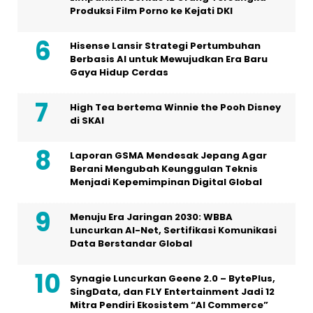
Produksi Film Porno ke Kejati DKI
Hisense Lansir Strategi Pertumbuhan
Berbasis AI untuk Mewujudkan Era Baru
Gaya Hidup Cerdas
High Tea bertema Winnie the Pooh Disney
di SKAI
Laporan GSMA Mendesak Jepang Agar
Berani Mengubah Keunggulan Teknis
Menjadi Kepemimpinan Digital Global
Menuju Era Jaringan 2030: WBBA
Luncurkan AI-Net, Sertifikasi Komunikasi
Data Berstandar Global
Synagie Luncurkan Geene 2.0 – BytePlus,
SingData, dan FLY Entertainment Jadi 12
Mitra Pendiri Ekosistem “AI Commerce”