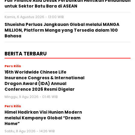
Fair Finance Asia Desak Perbankan Hentikan Pendanaan
untuk Sektor Batu Bara di ASEAN
Kamis, 6 Agustus 2026 - 13:00 WIB
Shueisha Perluas Jangkauan Global melalui MANGA
MILLION, Platform Manga yang Tersedia dalam 100
Bahasa
BERITA TERBARU
Pers Rilis
16th Worldwide Chinese Life
Insurance Congress & International
Dragon Award (IDA) Annual
Conference 2026 Resmi Digelar
Minggu, 9 Agu 2026 - 01:45 WIB
Pers Rilis
Himel Hadirkan Visi Hunian Modern
melalui Kampanye Global “Dream
Home”
Sabtu, 8 Agu 2026 - 14:26 WIB