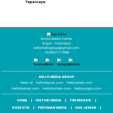
Tepercaya
Graha Media Center,
Bogor - Indonesia
editorhellogroup@gmail.com
+628557777888
HELLO MEDIA GROUP
Hello.id
Hellodepok.com
Helloseleb.com
Hellobekasi.com
Hellobanten.com
Helloyogya.com
HOME
HISTORI MEDIA
TIM REDAKSI
KODE ETIK
PEDOMAN MEDIA
HAK JAWAB