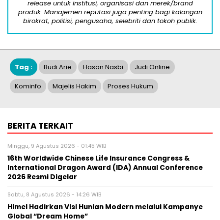
release untuk institusi, organisasi dan merek/brand
produk. Manajemen reputasi juga penting bagi kalangan
birokrat, politisi, pengusaha, selebriti dan tokoh publik.
Tag :
Budi Arie
Hasan Nasbi
Judi Online
Kominfo
Majelis Hakim
Proses Hukum
BERITA TERKAIT
Minggu, 9 Agustus 2026 - 01:45 WIB
16th Worldwide Chinese Life Insurance Congress &
International Dragon Award (IDA) Annual Conference
2026 Resmi Digelar
Sabtu, 8 Agustus 2026 - 14:26 WIB
Himel Hadirkan Visi Hunian Modern melalui Kampanye
Global “Dream Home”