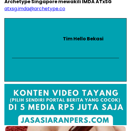
Archetype Singapore mewakili IMDA ATxSG
atxsg.imda@archetype.co
Tim Hello Bekasi