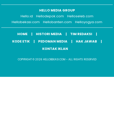
HELLO MEDIA GROUP
Hello.id
Hellodepok.com
Helloseleb.com
Hellobekasi.com
Hellobanten.com
Helloyogya.com
HOME
HISTORI MEDIA
TIM REDAKSI
KODE ETIK
PEDOMAN MEDIA
HAK JAWAB
KONTAK IKLAN
COPYRIGHT © 2026 HELLOBEKASI.COM - ALL RIGHTS RESERVED