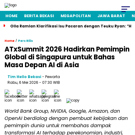
HOME
BERITA BEKASI
MEGAPOLITAN
JAWA BARAT
N
Olla Ramlan Klarifikasi Isu Pacaran dengan Teuku Ryan: “H
/
Home
Pers Rilis
ATxSummit 2026 Hadirkan Pemimpin
Global di Singapura untuk Bahas
Masa Depan AI di Asia
Tim Hello Bekasi
- Pewarta
Rabu, 6 Mei 2026 - 07:30 WIB
World Bank Group, NVIDIA, Google, Amazon, dan
OpenAI berdialog dengan pembuat kebijakan dan
pemimpin dunia untuk membahas dampak
transformasi AI terhadap perekonomian, industri,