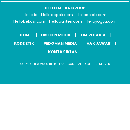
HELLO MEDIA GROUP
Hello.id
Hellodepok.com
Helloseleb.com
Hellobekasi.com
Hellobanten.com
Helloyogya.com
HOME
HISTORI MEDIA
TIM REDAKSI
KODE ETIK
PEDOMAN MEDIA
HAK JAWAB
KONTAK IKLAN
COPYRIGHT © 2026 HELLOBEKASI.COM - ALL RIGHTS RESERVED