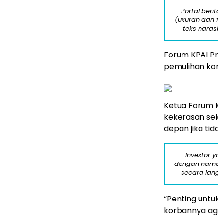
Portal beri
(ukuran dan 
teks naras
Forum KPAI Pr
pemulihan ko
Ketua Forum 
kekerasan sek
depan jika tid
Investor 
dengan nama 
secara lan
“Penting untu
korbannya ag