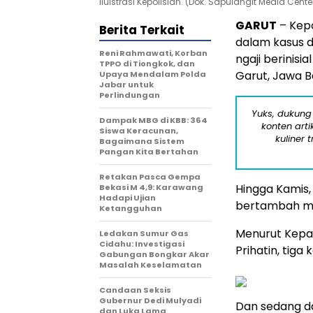
Iluistrasi Kepolisian. (Dok. Sapulangit Media Center
GARUT
– Kepo
Berita Terkait
dalam kasus d
Reni Rahmawati, Korban
ngaji berinis
TPPO di Tiongkok, dan
Garut, Jawa B
Upaya Mendalam Polda
Jabar untuk
Perlindungan
Yuks, dukung
Dampak MBG di KBB: 364
konten arti
Siswa Keracunan,
kuliner 
Bagaimana Sistem
Pangan Kita Bertahan
Retakan Pasca Gempa
Hingga Kamis, 
Bekasi M 4,9: Karawang
Hadapi Ujian
bertambah men
Ketangguhan
Menurut Kepal
Ledakan Sumur Gas
Cidahu: Investigasi
Prihatin, tiga
Gabungan Bongkar Akar
Masalah Keselamatan
Candaan Seksis
Gubernur Dedi Mulyadi
Dan sedang da
dan Luka Lama