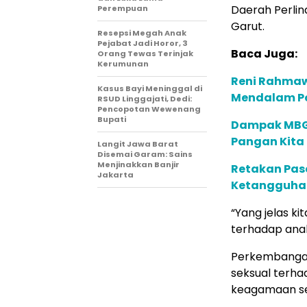
Daerah Perli
Perempuan
Garut.
Resepsi Megah Anak
Pejabat Jadi Horor, 3
Baca Juga:
Orang Tewas Terinjak
Kerumunan
Reni Rahmaw
Kasus Bayi Meninggal di
Mendalam Po
RSUD Linggajati, Dedi:
Pencopotan Wewenang
Bupati
Dampak MBG 
Pangan Kita
Langit Jawa Barat
Disemai Garam: Sains
Menjinakkan Banjir
Retakan Pas
Jakarta
Ketangguha
“Yang jelas k
terhadap anak
Perkembangan
seksual terha
keagamaan se