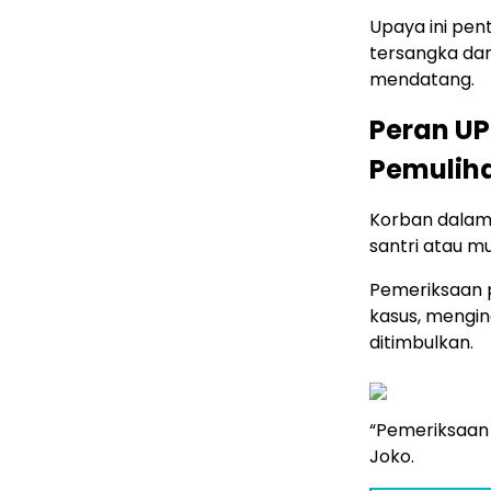
Upaya ini pe
tersangka da
mendatang.
Peran UP
Pemulih
Korban dalam
santri atau mu
Pemeriksaan p
kasus, mengi
ditimbulkan.
“Pemeriksaan 
Joko.