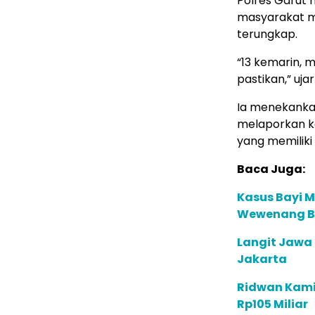
Polres Garut
masyarakat m
terungkap.
“13 kemarin, 
pastikan,” uja
Ia menekanka
melaporkan k
yang memiliki
Baca Juga:
Kasus Bayi M
Wewenang B
Langit Jawa 
Jakarta
Ridwan Kamil
Rp105 Miliar