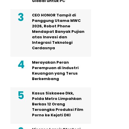
Global untuk PC
CEO HONOR Tampil di
Panggung Utama MWC
2026, Robot Phone
Mendapat Banyak Pujian
atas Inovasi dan
Integrasi Teknologi
Cerdasnya
Merayakan Peran
Perempuan di Industri
Keuangan yang Terus
Berkembang
Kasus Siskaeee Dkk,
Polda Metro Limpahkan
Berkas 12 Orang
Tersangka Produksi Film
Porno ke Kejati DKI