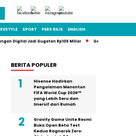
IFESTYLE
SPORT
PERS RILIS
ENGLISH
angan Digital Jadi Gugatan Rp105 Miliar
Gawat Darurat Pendi
BERITA POPULER
Hisense Hadirkan
Pengalaman Menonton
FIFA World Cup 2026™
yang Lebih Seru dan
Imersif dari Rumah
Gravity Game Unite Resmi
Buka Open Beta Test
Kedua Ragnarok Zero: