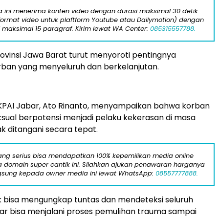
ta ini menerima konten video dengan durasi maksimal 30 detik
format video untuk plaftform Youtube atau Dailymotion) dengan
i maksimal 15 paragraf. Kirim lewat WA Center:
085315557788.
ovinsi Jawa Barat turut menyoroti pentingnya
rban yang menyeluruh dan berkelanjutan.
KPAI Jabar, Ato Rinanto, menyampaikan bahwa korban
sual berpotensi menjadi pelaku kekerasan di masa
ak ditangani secara tepat.
yang serius bisa mendapatkan 100% kepemilikan media online
domain super cantik ini. Silahkan ajukan penawaran harganya
gsung kepada owner media ini lewat WhatsApp:
08557777888.
k bisa mengungkap tuntas dan mendeteksi seluruh
ar bisa menjalani proses pemulihan trauma sampai