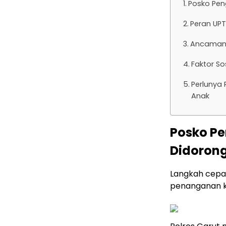
Posko Pen
Peran UPT
Ancaman 
Faktor S
Perlunya
Anak
Posko P
Didorong
Langkah cepat
penanganan k