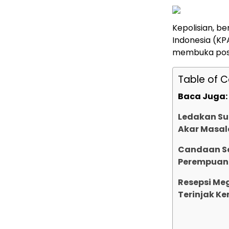
Kepolisian, b
Indonesia (K
membuka posko
Table of 
Baca Juga:
Ledakan Su
Akar Masal
Candaan Se
Perempuan
Resepsi Me
Terinjak K