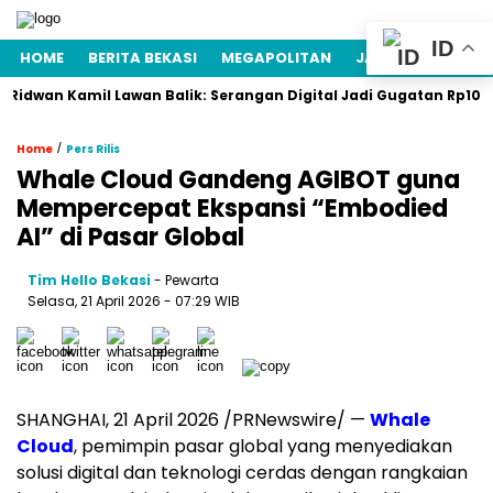
ID
HOME
BERITA BEKASI
MEGAPOLITAN
JAWA BARAT
N
n Kamil Lawan Balik: Serangan Digital Jadi Gugatan Rp105 Miliar
/
Home
Pers Rilis
Whale Cloud Gandeng AGIBOT guna
Mempercepat Ekspansi “Embodied
AI” di Pasar Global
Tim Hello Bekasi
- Pewarta
Selasa, 21 April 2026 - 07:29 WIB
SHANGHAI, 21 April 2026 /PRNewswire/ —
Whale
Cloud
, pemimpin pasar global yang menyediakan
solusi digital dan teknologi cerdas dengan rangkaian