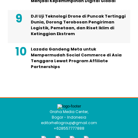
Menjadi Kepemimpinan Digital Global
DJI Uji Teknologi Drone di Puncak Tertinggi
Dunia, Dorong Terobosan Pengiriman
Logistik, Pemetaan, dan Riset Iklim di
Ketinggian Ekstrem
Lazada Gandeng Meta untuk
Mempermudah Social Commerce di Asia
Tenggara Lewat Program Affiliate
Partnerships
Graha Media Center,
Bogor - Indonesia
editorhellogroup@gmail.com
+628557777888