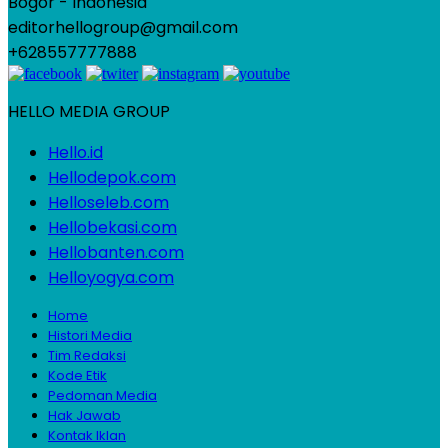
Bogor - Indonesia
editorhellogroup@gmail.com
+628557777888
HELLO MEDIA GROUP
Hello.id
Hellodepok.com
Helloseleb.com
Hellobekasi.com
Hellobanten.com
Helloyogya.com
Home
Histori Media
Tim Redaksi
Kode Etik
Pedoman Media
Hak Jawab
Kontak Iklan