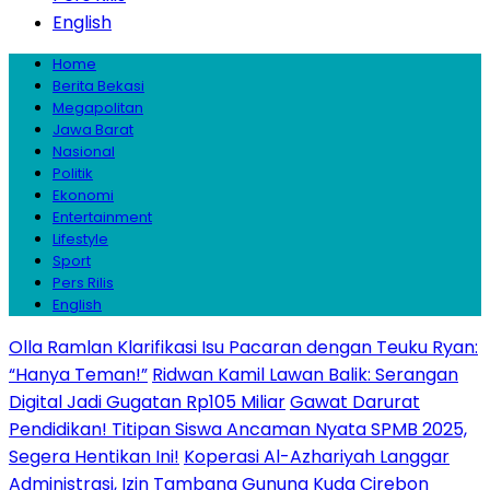
English
Home
Berita Bekasi
Megapolitan
Jawa Barat
Nasional
Politik
Ekonomi
Entertainment
Lifestyle
Sport
Pers Rilis
English
Olla Ramlan Klarifikasi Isu Pacaran dengan Teuku Ryan:
“Hanya Teman!”
Ridwan Kamil Lawan Balik: Serangan
Digital Jadi Gugatan Rp105 Miliar
Gawat Darurat
Pendidikan! Titipan Siswa Ancaman Nyata SPMB 2025,
Segera Hentikan Ini!
Koperasi Al-Azhariyah Langgar
Administrasi, Izin Tambang Gunung Kuda Cirebon