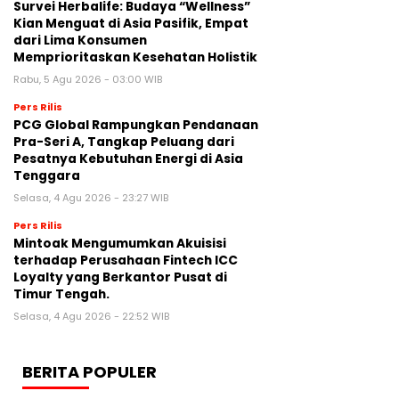
Survei Herbalife: Budaya “Wellness”
Kian Menguat di Asia Pasifik, Empat
dari Lima Konsumen
Memprioritaskan Kesehatan Holistik
Rabu, 5 Agu 2026 - 03:00 WIB
Pers Rilis
PCG Global Rampungkan Pendanaan
Pra-Seri A, Tangkap Peluang dari
Pesatnya Kebutuhan Energi di Asia
Tenggara
Selasa, 4 Agu 2026 - 23:27 WIB
Pers Rilis
Mintoak Mengumumkan Akuisisi
terhadap Perusahaan Fintech ICC
Loyalty yang Berkantor Pusat di
Timur Tengah.
Selasa, 4 Agu 2026 - 22:52 WIB
BERITA POPULER