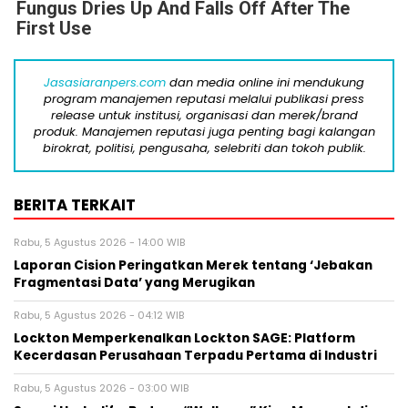
Fungus Dries Up And Falls Off After The
First Use
Jasasiaranpers.com
dan media online ini mendukung
program manajemen reputasi melalui publikasi press
release untuk institusi, organisasi dan merek/brand
produk. Manajemen reputasi juga penting bagi kalangan
birokrat, politisi, pengusaha, selebriti dan tokoh publik.
BERITA TERKAIT
Rabu, 5 Agustus 2026 - 14:00 WIB
Laporan Cision Peringatkan Merek tentang ‘Jebakan
Fragmentasi Data’ yang Merugikan
Rabu, 5 Agustus 2026 - 04:12 WIB
Lockton Memperkenalkan Lockton SAGE: Platform
Kecerdasan Perusahaan Terpadu Pertama di Industri
Rabu, 5 Agustus 2026 - 03:00 WIB