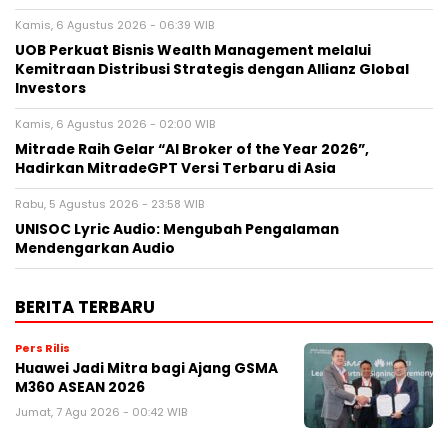
Kamis, 6 Agustus 2026 - 06:39 WIB
UOB Perkuat Bisnis Wealth Management melalui
Kemitraan Distribusi Strategis dengan Allianz Global
Investors
Kamis, 6 Agustus 2026 - 02:00 WIB
Mitrade Raih Gelar “AI Broker of the Year 2026”,
Hadirkan MitradeGPT Versi Terbaru di Asia
Rabu, 5 Agustus 2026 - 23:58 WIB
UNISOC Lyric Audio: Mengubah Pengalaman
Mendengarkan Audio
BERITA TERBARU
Pers Rilis
Huawei Jadi Mitra bagi Ajang GSMA
M360 ASEAN 2026
Jumat, 7 Agu 2026 - 00:42 WIB