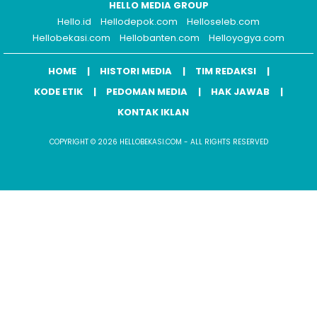
HELLO MEDIA GROUP
Hello.id
Hellodepok.com
Helloseleb.com
Hellobekasi.com
Hellobanten.com
Helloyogya.com
HOME
HISTORI MEDIA
TIM REDAKSI
KODE ETIK
PEDOMAN MEDIA
HAK JAWAB
KONTAK IKLAN
COPYRIGHT © 2026 HELLOBEKASI.COM - ALL RIGHTS RESERVED