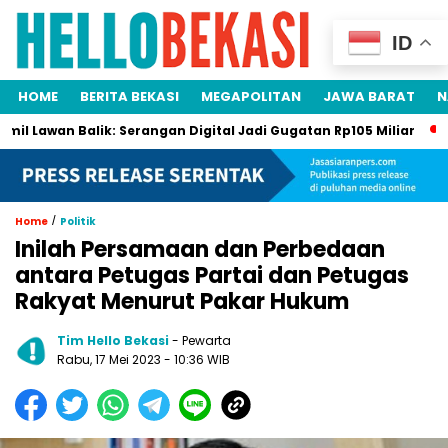
ID
HOME
BERITA BEKASI
MEGAPOLITAN
JAWA BARAT
N
n Balik: Serangan Digital Jadi Gugatan Rp105 Miliar
Gawat D
/
Home
Politik
Inilah Persamaan dan Perbedaan
antara Petugas Partai dan Petugas
Rakyat Menurut Pakar Hukum
Tim Hello Bekasi
- Pewarta
Rabu, 17 Mei 2023 - 10:36 WIB