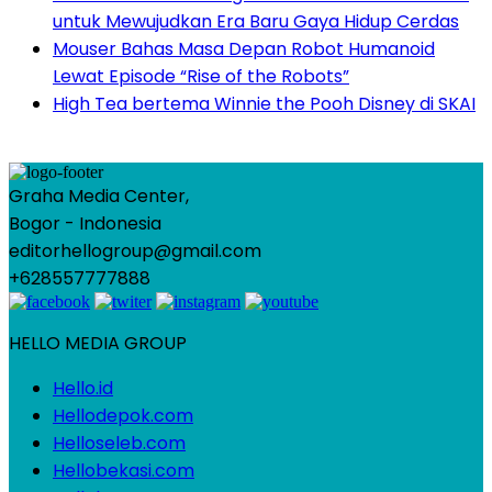
untuk Mewujudkan Era Baru Gaya Hidup Cerdas
Mouser Bahas Masa Depan Robot Humanoid
Lewat Episode “Rise of the Robots”
High Tea bertema Winnie the Pooh Disney di SKAI
Graha Media Center,
Bogor - Indonesia
editorhellogroup@gmail.com
+628557777888
HELLO MEDIA GROUP
Hello.id
Hellodepok.com
Helloseleb.com
Hellobekasi.com