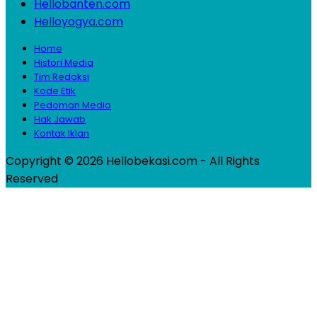
Hellobanten.com
Helloyogya.com
Home
Histori Media
Tim Redaksi
Kode Etik
Pedoman Media
Hak Jawab
Kontak Iklan
Copyright © 2026 Hellobekasi.com - All Rights
Reserved