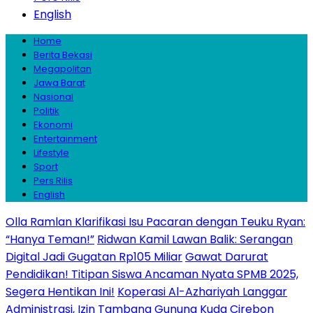
English
Home
Berita Bekasi
Megapolitan
Jawa Barat
Nasional
Politik
Ekonomi
Entertainment
Lifestyle
Sport
Pers Rilis
English
Olla Ramlan Klarifikasi Isu Pacaran dengan Teuku Ryan:
“Hanya Teman!”
Ridwan Kamil Lawan Balik: Serangan
Digital Jadi Gugatan Rp105 Miliar
Gawat Darurat
Pendidikan! Titipan Siswa Ancaman Nyata SPMB 2025,
Segera Hentikan Ini!
Koperasi Al-Azhariyah Langgar
Administrasi, Izin Tambang Gunung Kuda Cirebon