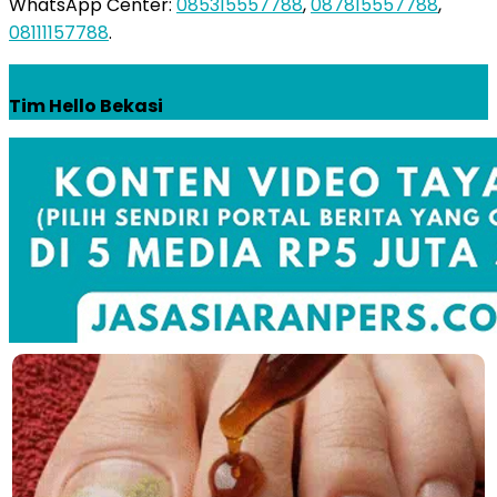
WhatsApp Center:
085315557788
,
087815557788
,
08111157788
.
Tim Hello Bekasi