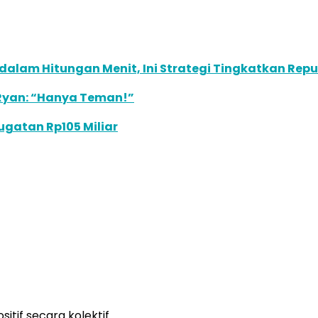
ta dalam Hitungan Menit, Ini Strategi Tingkatkan Re
 Ryan: “Hanya Teman!”
ugatan Rp105 Miliar
if secara kolektif.