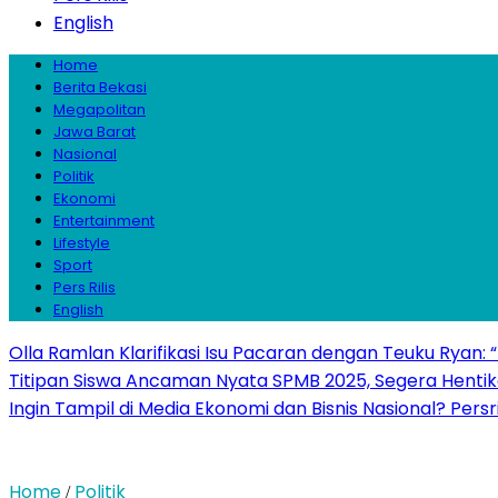
English
Home
Berita Bekasi
Megapolitan
Jawa Barat
Nasional
Politik
Ekonomi
Entertainment
Lifestyle
Sport
Pers Rilis
English
Olla Ramlan Klarifikasi Isu Pacaran dengan Teuku Ryan:
Titipan Siswa Ancaman Nyata SPMB 2025, Segera Hentika
Ingin Tampil di Media Ekonomi dan Bisnis Nasional? Persr
Home
Politik
/