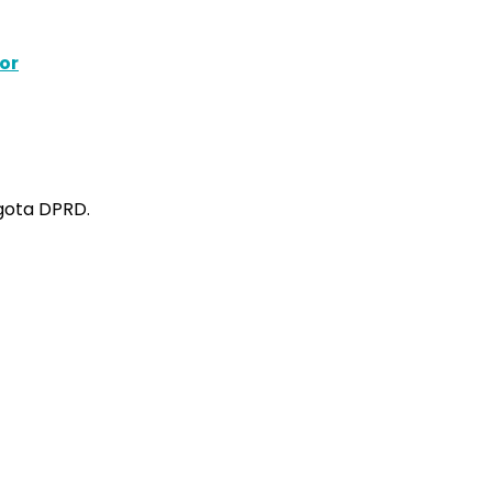
or
gota DPRD.