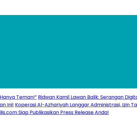
 “Hanya Teman!”
Ridwan Kamil Lawan Balik: Serangan Digita
n Ini!
Koperasi Al-Azhariyah Langgar Administrasi, Izi
ilis.com Siap Publikasikan Press Release Anda!