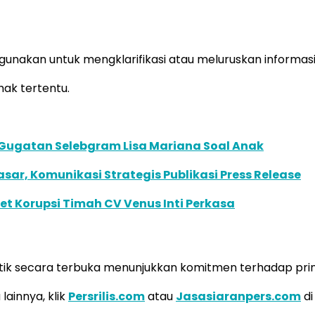
digunakan untuk mengklarifikasi atau meluruskan informasi
hak tertentu.
 Gugatan Selebgram Lisa Mariana Soal Anak
r, Komunikasi Strategis Publikasi Press Release
set Korupsi Timah CV Venus Inti Perkasa
tik secara terbuka menunjukkan komitmen terhadap prins
lainnya, klik
Persrilis.com
atau
Jasasiaranpers.com
di