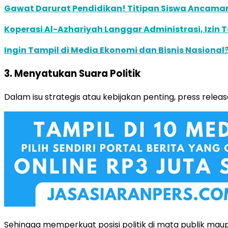
Gawat Darurat Pendidikan! Titipan Siswa Ancaman 
Koperasi Al-Azhariyah Langgar Administrasi, Izi
Ingin Tampil di Media Ekonomi dan Bisnis Nasional?
3. Menyatukan Suara Politik
Dalam isu strategis atau kebijakan penting, press re
Sehingga memperkuat posisi politik di mata publik maup