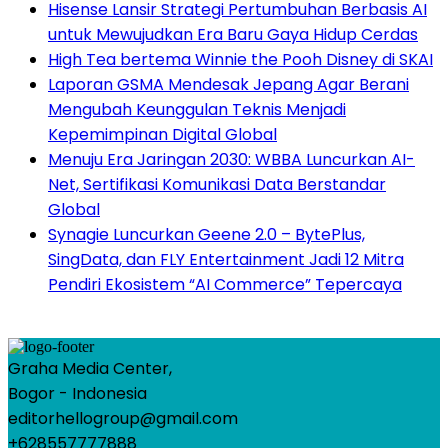
Hisense Lansir Strategi Pertumbuhan Berbasis AI
untuk Mewujudkan Era Baru Gaya Hidup Cerdas
High Tea bertema Winnie the Pooh Disney di SKAI
Laporan GSMA Mendesak Jepang Agar Berani
Mengubah Keunggulan Teknis Menjadi
Kepemimpinan Digital Global
Menuju Era Jaringan 2030: WBBA Luncurkan AI-
Net, Sertifikasi Komunikasi Data Berstandar
Global
Synagie Luncurkan Geene 2.0 – BytePlus,
SingData, dan FLY Entertainment Jadi 12 Mitra
Pendiri Ekosistem “AI Commerce” Tepercaya
Graha Media Center,
Bogor - Indonesia
editorhellogroup@gmail.com
+628557777888