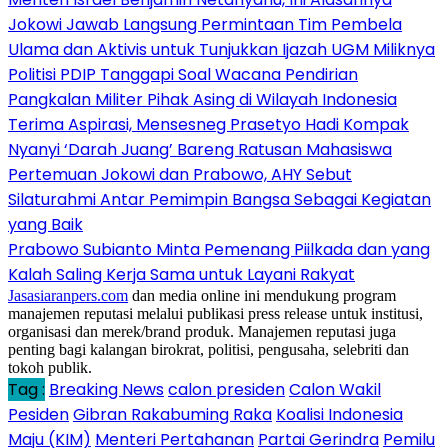
Jokowi Jawab Langsung Permintaan Tim Pembela
Ulama dan Aktivis untuk Tunjukkan Ijazah UGM Miliknya
Politisi PDIP Tanggapi Soal Wacana Pendirian
Pangkalan Militer Pihak Asing di Wilayah Indonesia
Terima Aspirasi, Mensesneg Prasetyo Hadi Kompak
Nyanyi ‘Darah Juang’ Bareng Ratusan Mahasiswa
Pertemuan Jokowi dan Prabowo, AHY Sebut
Silaturahmi Antar Pemimpin Bangsa Sebagai Kegiatan
yang Baik
Prabowo Subianto Minta Pemenang Piilkada dan yang
Kalah Saling Kerja Sama untuk Layani Rakyat
Jasasiaranpers.com
dan media online ini mendukung program
manajemen reputasi melalui publikasi press release untuk institusi,
organisasi dan merek/brand produk. Manajemen reputasi juga
penting bagi kalangan birokrat, politisi, pengusaha, selebriti dan
tokoh publik.
Tag :
Breaking News
calon presiden
Calon Wakil
Pesiden
Gibran Rakabuming Raka
Koalisi Indonesia
Maju (KIM)
Menteri Pertahanan
Partai Gerindra
Pemilu