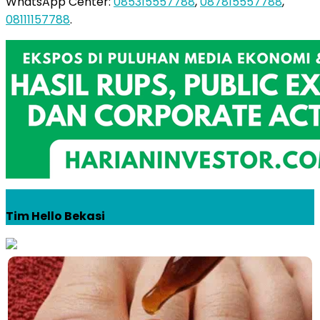
WhatsApp Center:
085315557788
,
087815557788
,
08111157788
.
Tim Hello Bekasi