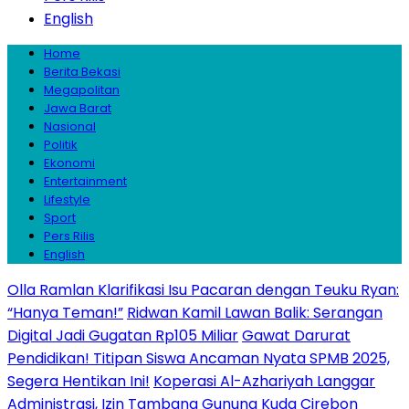
English
Home
Berita Bekasi
Megapolitan
Jawa Barat
Nasional
Politik
Ekonomi
Entertainment
Lifestyle
Sport
Pers Rilis
English
Olla Ramlan Klarifikasi Isu Pacaran dengan Teuku Ryan:
“Hanya Teman!”
Ridwan Kamil Lawan Balik: Serangan
Digital Jadi Gugatan Rp105 Miliar
Gawat Darurat
Pendidikan! Titipan Siswa Ancaman Nyata SPMB 2025,
Segera Hentikan Ini!
Koperasi Al-Azhariyah Langgar
Administrasi, Izin Tambang Gunung Kuda Cirebon