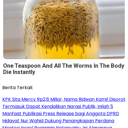
One Teaspoon And All The Worms In The Body
Die Instantly
Berita Terkait
KPK Sita Mercy Rp2,6 Miliar, Nama Ridwan Kamil Disorot
Termasuk Dapat Kendalikan Narasi Publik, Inilah 5
Manfaat Publikasi Press Release bagi Anggota DPRD
Hidayat Nur Wahid Dukung Penangkapan Perdana
Menteri Israel Benjamin Netanyahu, Ini Alasannya