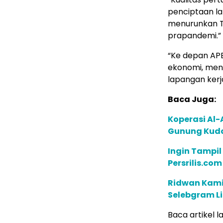
penciptaan l
menurunkan T
prapandemi.”
“Ke depan APB
ekonomi, men
lapangan kerja
Baca Juga:
Koperasi Al-
Gunung Kuda
Ingin Tampil
Persrilis.co
Ridwan Kamil
Selebgram L
Baca artikel la