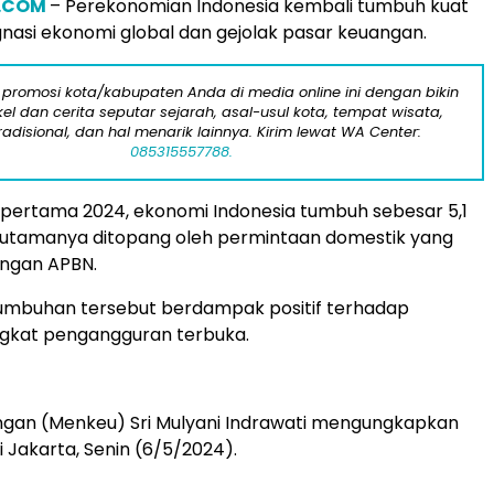
I.COM
– Perekonomian Indonesia kembali tumbuh kuat
gnasi ekonomi global dan gejolak pasar keuangan.
 promosi kota/kabupaten Anda di media online ini dengan bikin
kel dan cerita seputar sejarah, asal-usul kota, tempat wisata,
tradisional, dan hal menarik lainnya. Kirim lewat WA Center:
085315557788.
 pertama 2024, ekonomi Indonesia tumbuh sebesar 5,1
, utamanya ditopang oleh permintaan domestik yang
ungan APBN.
umbuhan tersebut berdampak positif terhadap
ngkat pengangguran terbuka.
ngan (Menkeu) Sri Mulyani Indrawati mengungkapkan
i Jakarta, Senin (6/5/2024).