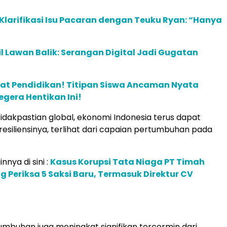
Klarifikasi Isu Pacaran dengan Teuku Ryan: “Hanya
 Lawan Balik: Serangan Digital Jadi Gugatan
at Pendidikan! Titipan Siswa Ancaman Nyata
egera Hentikan Ini!
tidakpastian global, ekonomi Indonesia terus dapat
esiliensinya, terlihat dari capaian pertumbuhan pada
innya di sini :
Kasus Korupsi Tata Niaga PT Timah
g Periksa 5 Saksi Baru, Termasuk Direktur CV
tumbuhan juga meningkat signifikan tercermin dari