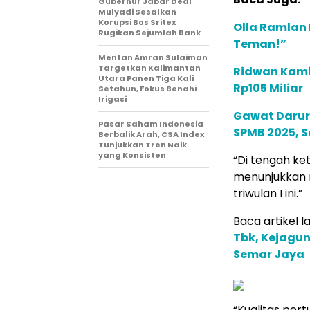
Gubernur Jabar Dedi
Mulyadi Sesalkan
Korupsi Bos Sritex
Olla Ramlan 
Rugikan Sejumlah Bank
Teman!”
Mentan Amran Sulaiman
Targetkan Kalimantan
Ridwan Kamil
Utara Panen Tiga Kali
Rp105 Miliar
Setahun, Fokus Benahi
Irigasi
Gawat Darur
Pasar Saham Indonesia
SPMB 2025, S
Berbalik Arah, CSA Index
Tunjukkan Tren Naik
yang Konsisten
“Di tengah ke
menunjukkan r
triwulan I ini.”
Baca artikel la
Tbk, Kejagun
Semar Jaya
“Kualitas per