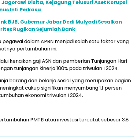
l Jagorawi Disita, Kejagung Telusuri Aset Korupsi
us Inti Perkasa
nk BJB, Gubernur Jabar Dedi Mulyadi Sesalkan
Sritex Rugikan Sejumlah Bank
ja pegawai dalam APBN menjadi salah satu faktor yang
atnya pertumbuhan ini.
lui kenaikan gaji ASN dan pemberian Tunjangan Hari
ngan tunjangan kinerja 100% pada triwulan I 2024.
belanja barang dan belanja sosial yang merupakan bagian
 meningkat cukup signifikan menyumbang 1,1 persen
umbuhan ekonomi triwulan I 2024.
rtumbuhan PMTB atau investasi tercatat sebesar 3,8