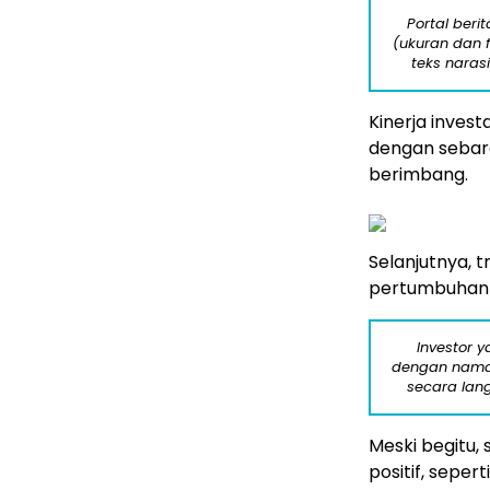
Portal beri
(ukuran dan 
teks naras
Kinerja invest
dengan sebara
berimbang.
Selanjutnya,
pertumbuhan 
Investor 
dengan nama 
secara lan
Meski begitu, 
positif, sepe