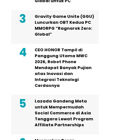
Global untuk PC
Gravity Game Unite (GGU)
Luncurkan OBT Kedua PC
MMORPG “Ragnarok Zero:
Global”
CEO HONOR Tampil di
Panggung Utama MWC
2026, Robot Phone
Mendapat Banyak Pujian
atas Inovasi dan
Integrasi Teknologi
Cerdasnya
Lazada Gandeng Meta
untuk Mempermudah
Social Commerce di Asia
Tenggara Lewat Program
Affiliate Partnerships