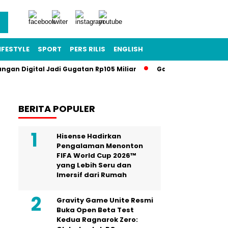
IFESTYLE
SPORT
PERS RILIS
ENGLISH
angan Digital Jadi Gugatan Rp105 Miliar
Gawat Darurat Pendi
BERITA POPULER
Hisense Hadirkan
Pengalaman Menonton
FIFA World Cup 2026™
yang Lebih Seru dan
Imersif dari Rumah
Gravity Game Unite Resmi
Buka Open Beta Test
Kedua Ragnarok Zero: