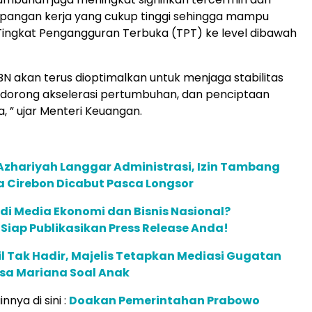
apangan kerja yang cukup tinggi sehingga mampu
ingkat Pengangguran Terbuka (TPT) ke level dibawah
N akan terus dioptimalkan untuk menjaga stabilitas
dorong akselerasi pertumbuhan, dan penciptaan
, ” ujar Menteri Keuangan.
Azhariyah Langgar Administrasi, Izin Tambang
 Cirebon Dicabut Pasca Longsor
 di Media Ekonomi dan Bisnis Nasional?
m Siap Publikasikan Press Release Anda!
 Tak Hadir, Majelis Tetapkan Mediasi Gugatan
isa Mariana Soal Anak
innya di sini :
Doakan Pemerintahan Prabowo