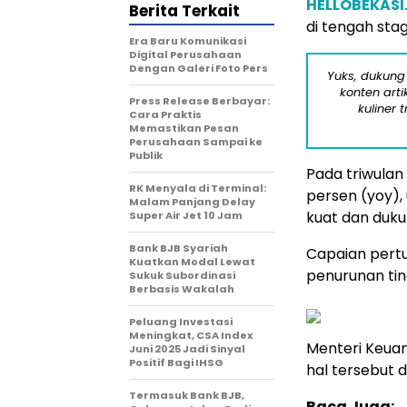
HELLOBEKAS
Berita Terkait
di tengah sta
Era Baru Komunikasi
Digital Perusahaan
Dengan Galeri Foto Pers
Yuks, dukung
konten arti
Press Release Berbayar:
kuliner 
Cara Praktis
Memastikan Pesan
Perusahaan Sampai ke
Publik
Pada triwulan
RK Menyala di Terminal:
persen (yoy)
Malam Panjang Delay
kuat dan duk
Super Air Jet 10 Jam
Bank BJB Syariah
Capaian pert
Kuatkan Modal Lewat
penurunan ti
Sukuk Subordinasi
Berbasis Wakalah
Peluang Investasi
Meningkat, CSA Index
Menteri Keua
Juni 2025 Jadi Sinyal
Positif Bagi IHSG
hal tersebut d
Termasuk Bank BJB,
Baca Juga: