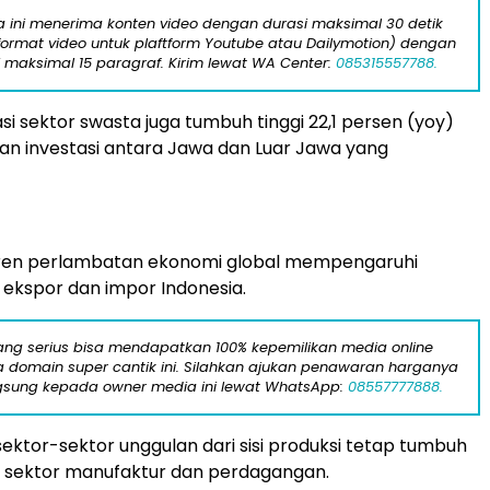
ta ini menerima konten video dengan durasi maksimal 30 detik
format video untuk plaftform Youtube atau Dailymotion) dengan
i maksimal 15 paragraf. Kirim lewat WA Center:
085315557788.
asi sektor swasta juga tumbuh tinggi 22,1 persen (yoy)
n investasi antara Jawa dan Luar Jawa yang
 tren perlambatan ekonomi global mempengaruhi
ekspor dan impor Indonesia.
yang serius bisa mendapatkan 100% kepemilikan media online
domain super cantik ini. Silahkan ajukan penawaran harganya
gsung kepada owner media ini lewat WhatsApp:
08557777888.
sektor-sektor unggulan dari sisi produksi tetap tumbuh
rti sektor manufaktur dan perdagangan.