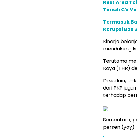
Rest Area To
Timah CV Ven
Termasuk Ba
Korupsi Bos 
Kinerja belan
mendukung ku
Terutama mela
Raya (THR) de
Di sisi lain, 
dari PKP juga
terhadap pert
Sementara, pe
persen (yoy).