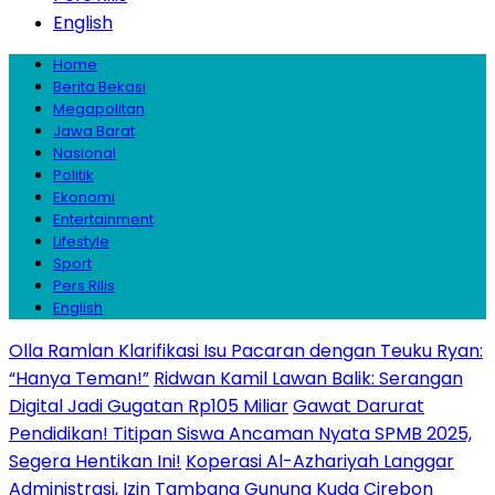
English
Home
Berita Bekasi
Megapolitan
Jawa Barat
Nasional
Politik
Ekonomi
Entertainment
Lifestyle
Sport
Pers Rilis
English
Olla Ramlan Klarifikasi Isu Pacaran dengan Teuku Ryan:
“Hanya Teman!”
Ridwan Kamil Lawan Balik: Serangan
Digital Jadi Gugatan Rp105 Miliar
Gawat Darurat
Pendidikan! Titipan Siswa Ancaman Nyata SPMB 2025,
Segera Hentikan Ini!
Koperasi Al-Azhariyah Langgar
Administrasi, Izin Tambang Gunung Kuda Cirebon