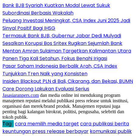
Bank BJB Syariah Kuatkan Modal Lewat Sukuk
Subordinasi Berbasis Wakalah
Peluang Investasi Meningkat, CSA Index Juni 2025 Jadi
Sinyal Positif Bagi IHSG
Termasuk Bank BJB, Gubernur Jabar Dedi Mulyadi
Sesalkan Korupsi Bos Sritex Rugikan Sejumlah Bank
Mentan Amran Sulaiman Targetkan Kalimantan Utara
Panen Tiga Kali Setahun, Fokus Benahi Irigasi
Pasar Saham Indonesia Berbalik Arah, CSA Index
Tunjukkan Tren Naik yang Konsisten
Insiden Blackout PLN di Bali, Cikarang, dan Bekasi, BUMN
Care Dorong Lakukan Evaluasi Serius
Jasasiaranpers.com
dan media online ini mendukung program
manajemen reputasi melalui publikasi press release untuk institusi,
organisasi dan merek/brand produk. Manajemen reputasi juga
penting bagi kalangan birokrat, politisi, pengusaha, selebriti dan
tokoh publik.
Tag :
cara memilih media target
cara publikasi berita
keuntungan press release berbayar
komunikasi publik