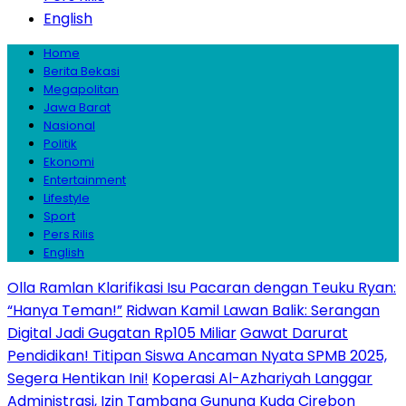
English
Home
Berita Bekasi
Megapolitan
Jawa Barat
Nasional
Politik
Ekonomi
Entertainment
Lifestyle
Sport
Pers Rilis
English
Olla Ramlan Klarifikasi Isu Pacaran dengan Teuku Ryan:
“Hanya Teman!”
Ridwan Kamil Lawan Balik: Serangan
Digital Jadi Gugatan Rp105 Miliar
Gawat Darurat
Pendidikan! Titipan Siswa Ancaman Nyata SPMB 2025,
Segera Hentikan Ini!
Koperasi Al-Azhariyah Langgar
Administrasi, Izin Tambang Gunung Kuda Cirebon