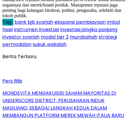
organisasi dan merek/brand produk. Manajemen reputasi juga
penting bagi kalangan birokrat, politisi, pengusaha, selebriti dan
tokoh publik.
Tag :
bank bjb syariah
ekspansi pembiayaan
imbal
hasil
instrumen investasi
investasi jangka panjang
investor syariah
modal tier 2
murabahah
strategi
permodalan
sukuk wakalah
Berita Terbaru
Pers Rilis
MONDEVITA MENGAKUISISI SAHAM MAYORITAS DI
UNDERSCORE DISTRICT, PERUSAHAAN INDUK
MAGLIANO, SEBAGAI LANGKAH KEDUA DALAM
MEMBANGUN PLATFORM MEREK MEWAH ITALIA BARU