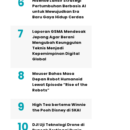
Hisense Lansir Strategi
Pertumbuhan Berbasis AI
untuk Mewujudkan Era
Baru Gaya Hidup Cerdas
Laporan GSMA Mendesak
Jepang Agar Berani
Mengubah Keunggulan
Teknis Menjadi
Kepemimpinan Digital
Global
Mouser Bahas Masa
Depan Robot Humanoid
Lewat Episode “Rise of the
Robots”
High Tea bertema Winnie
the Pooh Disney di SKAI
DJI Uji Teknologi Drone di