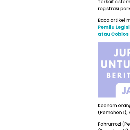
Terkait siste
registrasi pe
Baca artikel m
Pemilu Legis
atau Coblos 
Keenam orang
(Pemohon I), 
Fahrurrozi (P