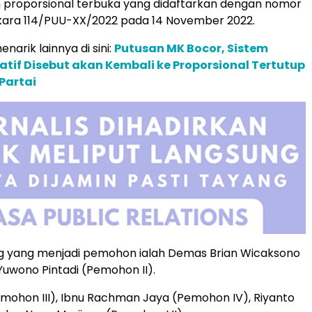
m proporsional terbuka yang didaftarkan dengan nomor
rkara 114/PUU-XX/2022 pada 14 November 2022.
enarik lainnya di sini:
Putusan MK Bocor, Sistem
latif Disebut akan Kembali ke Proporsional Tertutup
Partai
 yang menjadi pemohon ialah Demas Brian Wicaksono
Yuwono Pintadi (Pemohon II).
emohon III), Ibnu Rachman Jaya (Pemohon IV), Riyanto