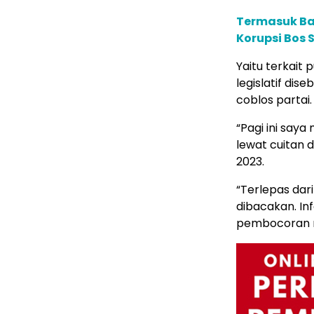
Termasuk Ba
Korupsi Bos 
Yaitu terkait
legislatif dis
coblos partai.
“Pagi ini say
lewat cuitan 
2023.
“Terlepas dar
dibacakan. Inf
pembocoran r