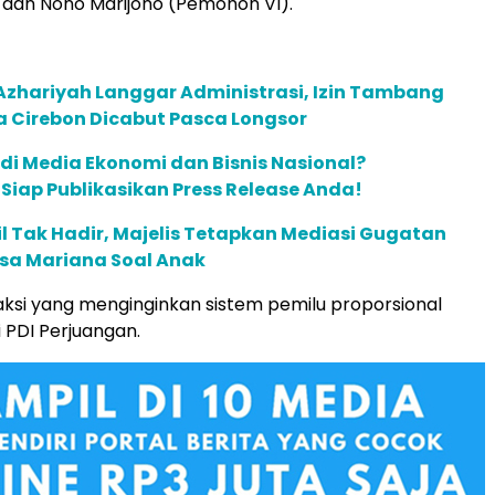
 dan Nono Marijono (Pemohon VI).
Azhariyah Langgar Administrasi, Izin Tambang
 Cirebon Dicabut Pasca Longsor
 di Media Ekonomi dan Bisnis Nasional?
m Siap Publikasikan Press Release Anda!
 Tak Hadir, Majelis Tetapkan Mediasi Gugatan
isa Mariana Soal Anak
aksi yang menginginkan sistem pemilu proporsional
i PDI Perjuangan.