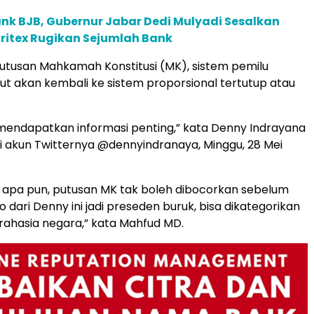
nk BJB, Gubernur Jabar Dedi Mulyadi Sesalkan
Sritex Rugikan Sejumlah Bank
 putusan Mahkamah Konstitusi (MK), sistem pemilu
ebut akan kembali ke sistem proporsional tertutup atau
a mendapatkan informasi penting,” kata Denny Indrayana
di akun Twitternya @dennyindranaya, Minggu, 28 Mei
i apa pun, putusan MK tak boleh dibocorkan sebelum
o dari Denny ini jadi preseden buruk, bisa dikategorikan
ahasia negara,” kata Mahfud MD.