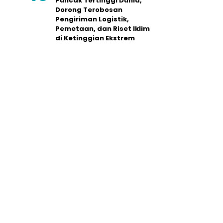
Puncak Tertinggi Dunia,
Dorong Terobosan
Pengiriman Logistik,
Pemetaan, dan Riset Iklim
di Ketinggian Ekstrem