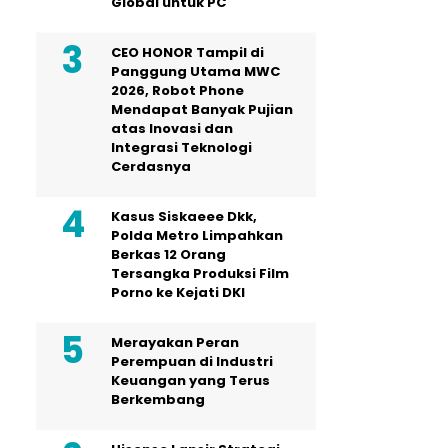
Global untuk PC
CEO HONOR Tampil di
Panggung Utama MWC
2026, Robot Phone
Mendapat Banyak Pujian
atas Inovasi dan
Integrasi Teknologi
Cerdasnya
Kasus Siskaeee Dkk,
Polda Metro Limpahkan
Berkas 12 Orang
Tersangka Produksi Film
Porno ke Kejati DKI
Merayakan Peran
Perempuan di Industri
Keuangan yang Terus
Berkembang