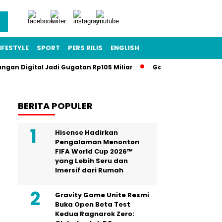
IFESTYLE
SPORT
PERS RILIS
ENGLISH
angan Digital Jadi Gugatan Rp105 Miliar
Gawat Darurat Pendi
BERITA POPULER
Hisense Hadirkan
Pengalaman Menonton
FIFA World Cup 2026™
yang Lebih Seru dan
Imersif dari Rumah
Gravity Game Unite Resmi
Buka Open Beta Test
Kedua Ragnarok Zero: