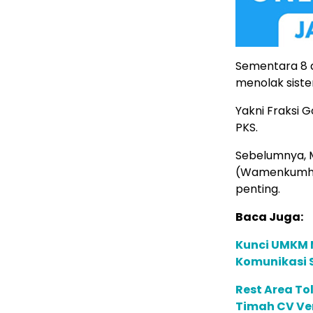
Sementara 8 da
menolak siste
Yakni Fraksi 
PKS.
Sebelumnya, 
(Wamenkumha
penting.
Baca Juga:
Kunci UMKM 
Komunikasi S
Rest Area To
Timah CV Ven