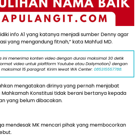
elidiki info A1 yang katanya menjadi sumber Denny agar
ulasi yang mengandung fitnah,” kata Mahfud MD.
ta ini menerima konten video dengan durasi maksimal 30 detik
format video untuk plaftform Youtube atau Dailymotion) dengan
i maksimal 15 paragraf. Kirim lewat WA Center:
085315557788.
hkan mengatakan dirinya yang pernah menjabat
 Mahkamah Konstitusi tidak berani bertanya kepada
an yang belum dibacakan.
ga mendesak MK mencari pihak yang membocorkan
ebut.