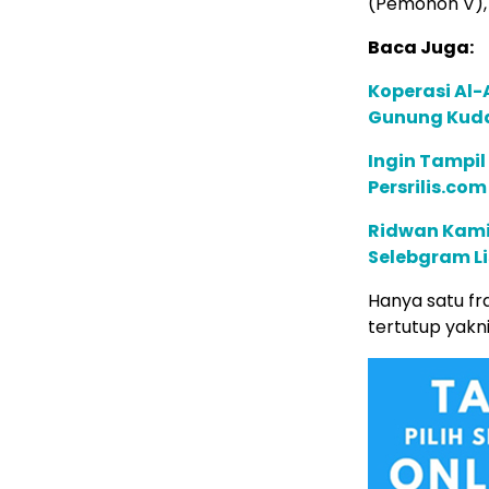
(Pemohon V),
Baca Juga:
Koperasi Al-
Gunung Kuda
Ingin Tampil
Persrilis.co
Ridwan Kamil
Selebgram L
Hanya satu fr
tertutup yakn