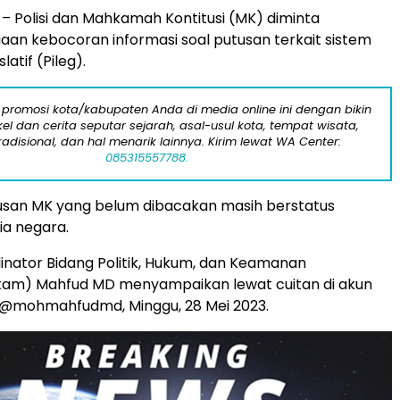
– Polisi dan Mahkamah Kontitusi (MK) diminta
an kebocoran informasi soal putusan terkait sistem
latif (Pileg).
 promosi kota/kabupaten Anda di media online ini dengan bikin
kel dan cerita seputar sejarah, asal-usul kota, tempat wisata,
tradisional, dan hal menarik lainnya. Kirim lewat WA Center:
085315557788.
usan MK yang belum dibacakan masih berstatus
ia negara.
inator Bidang Politik, Hukum, dan Keamanan
am) Mahfud MD menyampaikan lewat cuitan di akun
i @mohmahfudmd, Minggu, 28 Mei 2023.