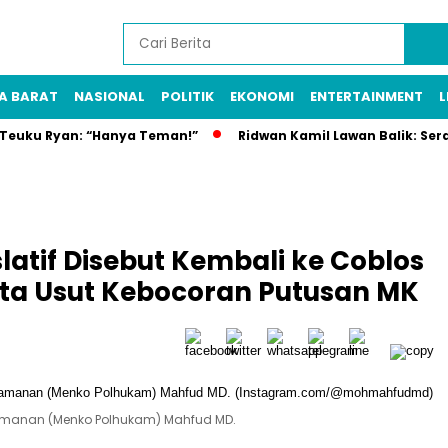
A BARAT
NASIONAL
POLITIK
EKONOMI
ENTERTAINMENT
L
n Teuku Ryan: “Hanya Teman!”
Ridwan Kamil Lawan Balik: Ser
latif Disebut Kembali ke Coblos
nta Usut Kebocoran Putusan MK
Keamanan (Menko Polhukam) Mahfud MD.