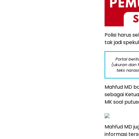
Polisi harus s
tak jadi spek
Portal beri
(ukuran dan 
teks naras
Mahfud MD ba
sebagai Ketua
MK soal putus
Mahfud MD ju
informasi ters