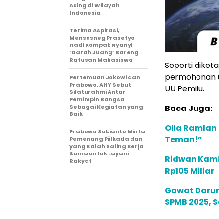
Asing di Wilayah
Indonesia
Terima Aspirasi,
Mensesneg Prasetyo
Hadi Kompak Nyanyi
‘Darah Juang’ Bareng
Ratusan Mahasiswa
Seperti diket
permohonan uji
Pertemuan Jokowi dan
Prabowo, AHY Sebut
UU Pemilu.
Silaturahmi Antar
Pemimpin Bangsa
Sebagai Kegiatan yang
Baca Juga:
Baik
Olla Ramlan 
Prabowo Subianto Minta
Teman!”
Pemenang Piilkada dan
yang Kalah Saling Kerja
Sama untuk Layani
Ridwan Kamil
Rakyat
Rp105 Miliar
Gawat Darur
SPMB 2025, S