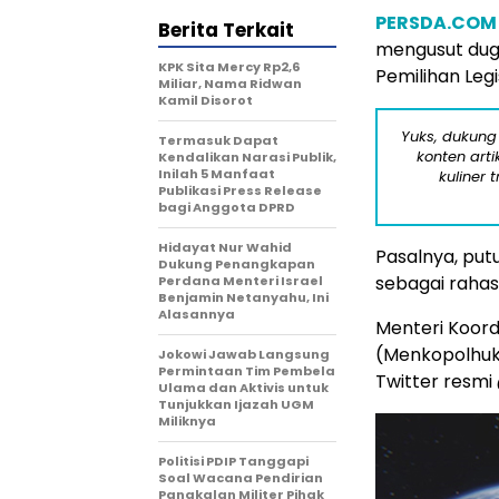
PERSDA.COM
Berita Terkait
mengusut duga
KPK Sita Mercy Rp2,6
Pemilihan Legis
Miliar, Nama Ridwan
Kamil Disorot
Yuks, dukung
Termasuk Dapat
konten arti
Kendalikan Narasi Publik,
Inilah 5 Manfaat
kuliner 
Publikasi Press Release
bagi Anggota DPRD
Hidayat Nur Wahid
Pasalnya, put
Dukung Penangkapan
sebagai rahas
Perdana Menteri Israel
Benjamin Netanyahu, Ini
Alasannya
Menteri Koord
(Menkopolhuk
Jokowi Jawab Langsung
Permintaan Tim Pembela
Twitter resm
Ulama dan Aktivis untuk
Tunjukkan Ijazah UGM
Miliknya
Politisi PDIP Tanggapi
Soal Wacana Pendirian
Pangkalan Militer Pihak