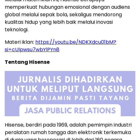
memperkuat hubungan emosional dengan audiens
global melalui sepak bola, sekaligus mendorong
kualitas hidup yang lebih baik melalui inovasi
teknologi.
Materi iklan:
https://youtu.be/NDKXdcu01bM?
si=cUlpwsu7wbYlPYn8
Tentang Hisense
Hisense, berdiri pada 1969, adalah pemimpin industri
peralatan rumah tangga dan elektronik terkemuka
di dunia yang beroperasi di lebih dari 160 negara.