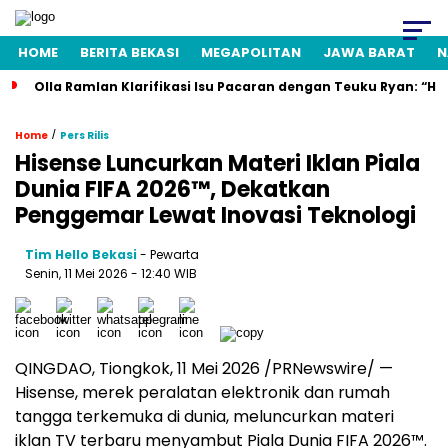
HOME
BERITA BEKASI
MEGAPOLITAN
JAWA BARAT
N
Olla Ramlan Klarifikasi Isu Pacaran dengan Teuku Ryan: “H
/
Home
Pers Rilis
Hisense Luncurkan Materi Iklan Piala
Dunia FIFA 2026™, Dekatkan
Penggemar Lewat Inovasi Teknologi
Tim Hello Bekasi
- Pewarta
Senin, 11 Mei 2026 - 12:40 WIB
QINGDAO, Tiongkok, 11 Mei 2026 /PRNewswire/ —
Hisense, merek peralatan elektronik dan rumah
tangga terkemuka di dunia, meluncurkan materi
iklan TV terbaru menyambut Piala Dunia FIFA 2026™.