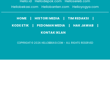
Hello.id
Hellodepok.com
Helloseleb.com
Hellobekasi.com
Hellobanten.com
Helloyogya.com
HOME
HISTORI MEDIA
TIM REDAKSI
KODE ETIK
PEDOMAN MEDIA
HAK JAWAB
KONTAK IKLAN
COPYRIGHT © 2026 HELLOBEKASI.COM - ALL RIGHTS RESERVED