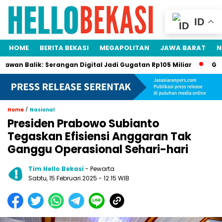
ID
HOME
BERITA BEKASI
MEGAPOLITAN
JAWA BARAT
N
lik: Serangan Digital Jadi Gugatan Rp105 Miliar
Gawat Darur
/
Home
Nasional
Presiden Prabowo Subianto
Tegaskan Efisiensi Anggaran Tak
Ganggu Operasional Sehari-hari
Tim Hello Bekasi
- Pewarta
Sabtu, 15 Februari 2025 - 12:15 WIB