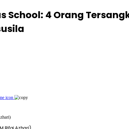
us School: 4 Orang Tersan
usila
M Rifai Azhari)