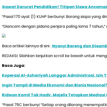
Gawat Darurat Pendidikan! Titipan Siswa Ancaman 
“Pasal 170 ayat (1) KUHP berbunyi: Barang siapa yan
“Diancam dengan pidana penjara paling lama 7 tahun,”
Baca artikel lainnya di sini :
Nyanyi Bareng dan Disamb
REDAKSI: Silahkan lanjutkan scroll ke bawah untuk menge
Baca Juga:
Koperasi Al-Azhariyah Langgar Administrasi, Izi
Ingin Tampil di Media Ekonomi dan Bisnis Nasional?
Ridwan Kamil Tak Hadir, Majelis Tetapkan Mediasi
“Pasal 76C berbunyi “Setiap orang dilarang menempat