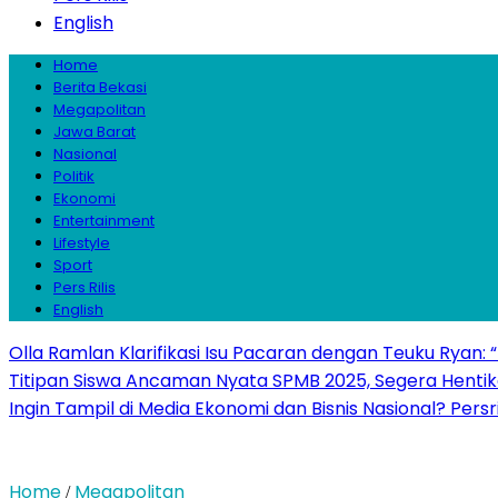
English
Home
Berita Bekasi
Megapolitan
Jawa Barat
Nasional
Politik
Ekonomi
Entertainment
Lifestyle
Sport
Pers Rilis
English
Olla Ramlan Klarifikasi Isu Pacaran dengan Teuku Ryan:
Titipan Siswa Ancaman Nyata SPMB 2025, Segera Hentika
Ingin Tampil di Media Ekonomi dan Bisnis Nasional? Persr
Home
Megapolitan
/