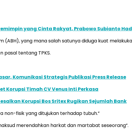
emimpin yang Cinta Rakyat, Prabowo Subianto Hadi
 (ABH), yang mana salah satunya diduga kuat melakukan
 pasal tentang TPKS.
r, Komunikasi Strategis Publikasi Press Release
set Korupsi Timah CV Venus Inti Perkasa
esalkan Korupsi Bos Sritex Rugikan Sejumlah Bank
 non-fisik yang ditujukan terhadap tubuh.”
 maksud merendahkan harkat dan martabat seseorang”.