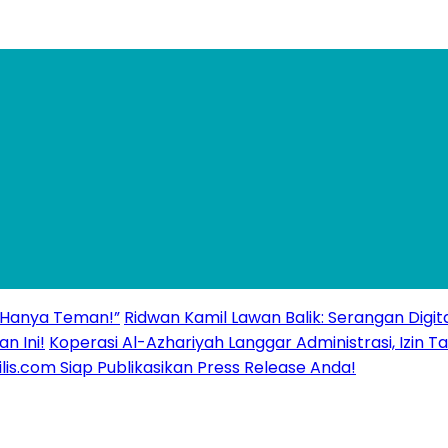
 “Hanya Teman!”
Ridwan Kamil Lawan Balik: Serangan Digita
n Ini!
Koperasi Al-Azhariyah Langgar Administrasi, Izi
ilis.com Siap Publikasikan Press Release Anda!