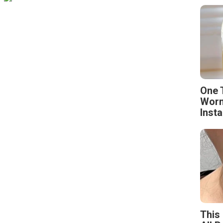
One 
Worm
Insta
This