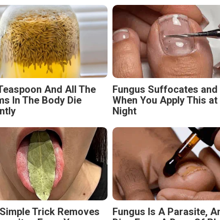
Teaspoon And All The
Fungus Suffocates and
s In The Body Die
When You Apply This at
ntly
Night
 Simple Trick Removes
Fungus Is A Parasite, An