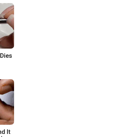
 Dies
d It