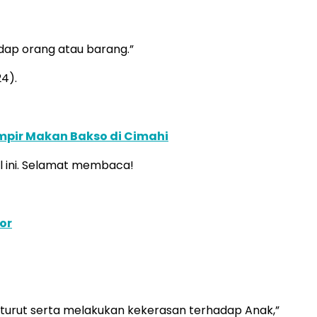
dap orang atau barang.”
4).
mpir Makan Bakso di Cimahi
el ini. Selamat membaca!
or
turut serta melakukan kekerasan terhadap Anak,”