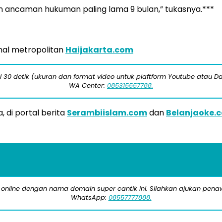
an ancaman hukuman paling lama 9 bulan,” tukasnya.***
ional metropolitan
Haijakarta.com
 30 detik (ukuran dan format video untuk plaftform Youtube atau Da
WA Center:
085315557788.
 di portal berita
Serambiislam.com
dan
Belanjaoke.
 online dengan nama domain super cantik ini. Silahkan ajukan pe
WhatsApp:
08557777888.