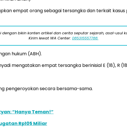
kan empat orang sebagai tersangka dan terkait kasus p
engan bikin konten artikel dan cerita seputar sejarah, asal-usul kot
Kirim lewat WA Center:
085315557788.
dengan hukum (ABH).
di mengatakan empat tersangka berinisial E (18), R (18), 
tang pengeroyokan secara bersama-sama.
 Ryan: “Hanya Teman!”
ugatan Rp105 Miliar