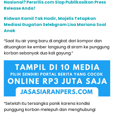
Nasional? Persrilis.com Siap Publikasikan Press
Release Anda!
Ridwan Kamil Tak Hadir, Majelis Tetapkan
Mediasi Gugatan Selebgram Lisa Mariana Soal
Anak
“Saat itu air yang baru di angkat dari kompor dan
dituangkan ke ember langsung di siram ke punggung
korban sebanyak dua kali gayung.”
“Setelah itu tersangka panik karena kondisi
punggung korban melepuh dan menghubungi