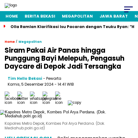
HOME
BERITA BEKASI
MEGAPOLITAN
JAWA BARAT
N
Olla Ramlan Klarifikasi Isu Pacaran dengan Teuku Ryan: “H
/
Home
Megapolitan
Siram Pakai Air Panas hingga
Punggung Bayi Melepuh, Pengasuh
Daycare di Depok Jadi Tersangka
Tim Hello Bekasi
- Pewarta
Kamis, 5 Desember 2024 - 14:41 WIB
Kapolres Metro Depok, Kombes Pol Arya Perdana. (Dok.
Mediahub.polri.go.id)