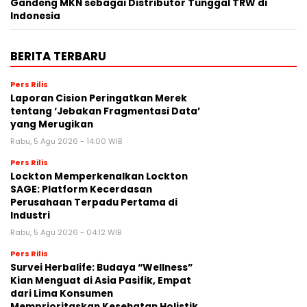
Gandeng MKN sebagai Distributor Tunggal TRW di
Indonesia
BERITA TERBARU
Pers Rilis
Laporan Cision Peringatkan Merek
tentang ‘Jebakan Fragmentasi Data’
yang Merugikan
Rabu, 5 Agu 2026 - 14:00 WIB
Pers Rilis
Lockton Memperkenalkan Lockton
SAGE: Platform Kecerdasan
Perusahaan Terpadu Pertama di
Industri
Rabu, 5 Agu 2026 - 04:12 WIB
Pers Rilis
Survei Herbalife: Budaya “Wellness”
Kian Menguat di Asia Pasifik, Empat
dari Lima Konsumen
Memprioritaskan Kesehatan Holistik