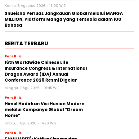
Kamis, 6 Agustus 2026 - 13:00 WIB
Shueisha Perluas Jangkauan Global melalui MANGA
MILLION, Platform Manga yang Tersedia dalam 100
Bahasa
BERITA TERBARU
Pers Rilis
16th Worldwide Chinese Life
Insurance Congress & International
Dragon Award (IDA) Annual
Conference 2026 Resmi Digelar
Minggu, 9 Agu 2026 - 01:45 WIB
Pers Rilis
Himel Hadirkan Visi Hunian Modern
melalui Kampanye Global “Dream
Home”
Sabtu, 8 Agu 2026 - 14:26 WIB
Pers Rilis