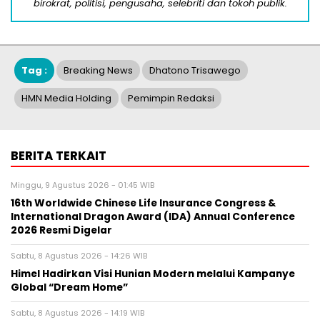
birokrat, politisi, pengusaha, selebriti dan tokoh publik.
Tag :
Breaking News
Dhatono Trisawego
HMN Media Holding
Pemimpin Redaksi
BERITA TERKAIT
Minggu, 9 Agustus 2026 - 01:45 WIB
16th Worldwide Chinese Life Insurance Congress &
International Dragon Award (IDA) Annual Conference
2026 Resmi Digelar
Sabtu, 8 Agustus 2026 - 14:26 WIB
Himel Hadirkan Visi Hunian Modern melalui Kampanye
Global “Dream Home”
Sabtu, 8 Agustus 2026 - 14:19 WIB