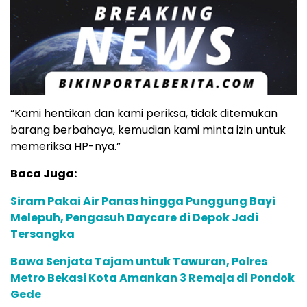
“Kami hentikan dan kami periksa, tidak ditemukan
barang berbahaya, kemudian kami minta izin untuk
memeriksa HP-nya.”
Baca Juga:
Siram Pakai Air Panas hingga Punggung Bayi
Melepuh, Pengasuh Daycare di Depok Jadi
Tersangka
Bawa Senjata Tajam untuk Tawuran, Polres
Metro Bekasi Kota Amankan 3 Remaja di Pondok
Gede