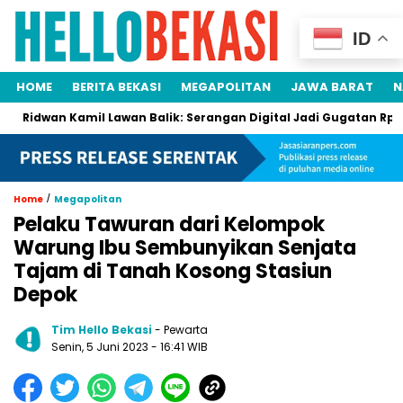
ID
HOME
BERITA BEKASI
MEGAPOLITAN
JAWA BARAT
N
wan Kamil Lawan Balik: Serangan Digital Jadi Gugatan Rp105 Milia
/
Home
Megapolitan
Pelaku Tawuran dari Kelompok
Warung Ibu Sembunyikan Senjata
Tajam di Tanah Kosong Stasiun
Depok
Tim Hello Bekasi
- Pewarta
Senin, 5 Juni 2023 - 16:41 WIB