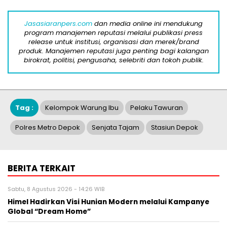
Jasasiaranpers.com
dan media online ini mendukung
program manajemen reputasi melalui publikasi press
release untuk institusi, organisasi dan merek/brand
produk. Manajemen reputasi juga penting bagi kalangan
birokrat, politisi, pengusaha, selebriti dan tokoh publik.
Tag :
Kelompok Warung Ibu
Pelaku Tawuran
Polres Metro Depok
Senjata Tajam
Stasiun Depok
BERITA TERKAIT
Sabtu, 8 Agustus 2026 - 14:26 WIB
Himel Hadirkan Visi Hunian Modern melalui Kampanye
Global “Dream Home”