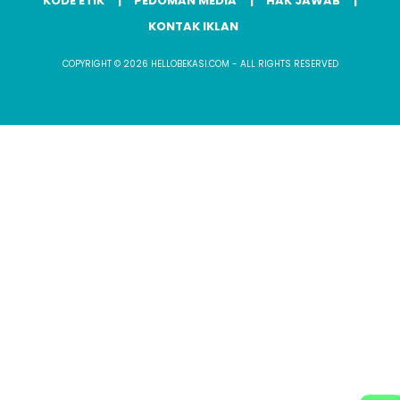
KODE ETIK
PEDOMAN MEDIA
HAK JAWAB
KONTAK IKLAN
COPYRIGHT © 2026 HELLOBEKASI.COM - ALL RIGHTS RESERVED