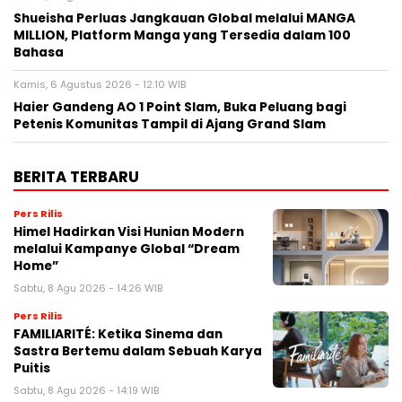
Shueisha Perluas Jangkauan Global melalui MANGA
MILLION, Platform Manga yang Tersedia dalam 100
Bahasa
Kamis, 6 Agustus 2026 - 12:10 WIB
Haier Gandeng AO 1 Point Slam, Buka Peluang bagi
Petenis Komunitas Tampil di Ajang Grand Slam
BERITA TERBARU
Pers Rilis
Himel Hadirkan Visi Hunian Modern
melalui Kampanye Global “Dream
Home”
Sabtu, 8 Agu 2026 - 14:26 WIB
Pers Rilis
FAMILIARITÉ: Ketika Sinema dan
Sastra Bertemu dalam Sebuah Karya
Puitis
Sabtu, 8 Agu 2026 - 14:19 WIB