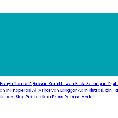
 “Hanya Teman!”
Ridwan Kamil Lawan Balik: Serangan Digita
n Ini!
Koperasi Al-Azhariyah Langgar Administrasi, Izi
ilis.com Siap Publikasikan Press Release Anda!