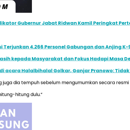
dikator Gubernur Jabat Ridwan Kamil Peringkat Pe
i Terjunkan 4.266 Personel Gabungan dan Anjing K-
Kasih kepada Masyarakat dan Fokus Hadapi Masa D
 acara Halalbihalal Golkar, Ganjar Pranowo: Tida
g juga dia tempuh sebelum mengumumkan secara resmi G
tung-hitung dulu.”