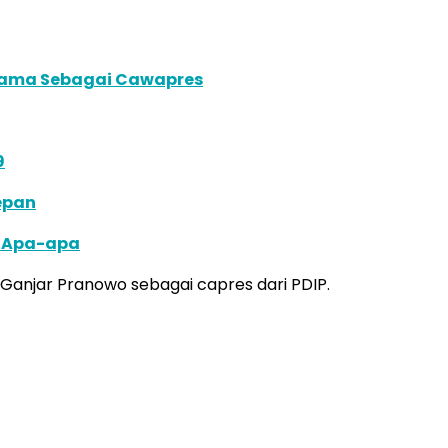
rtama Sebagai Cawapres
9
epan
k Apa-apa
anjar Pranowo sebagai capres dari PDIP.