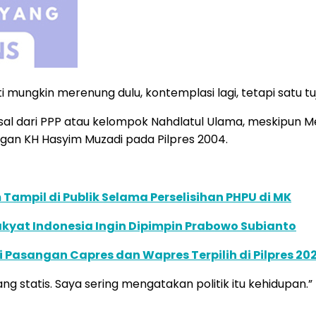
i mungkin merenung dulu, kontemplasi lagi, tetapi satu t
sal dari PPP atau kelompok Nahdlatul Ulama, meskipun
gan KH Hasyim Muzadi pada Pilpres 2004.
ampil di Publik Selama Perselisihan PHPU di MK
kyat Indonesia Ingin Dipimpin Prabowo Subianto
 Pasangan Capres dan Wapres Terpilih di Pilpres 20
yang statis. Saya sering mengatakan politik itu kehidupan.”