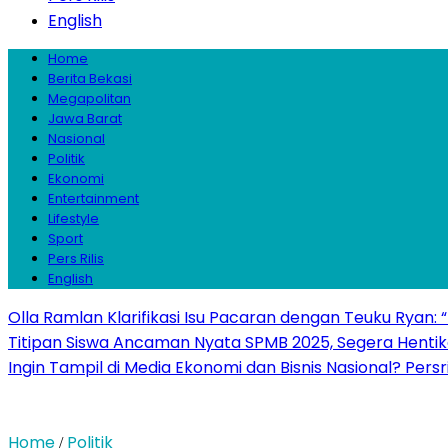
English
Home
Berita Bekasi
Megapolitan
Jawa Barat
Nasional
Politik
Ekonomi
Entertainment
Lifestyle
Sport
Pers Rilis
English
Olla Ramlan Klarifikasi Isu Pacaran dengan Teuku Ryan:
Titipan Siswa Ancaman Nyata SPMB 2025, Segera Hentika
Ingin Tampil di Media Ekonomi dan Bisnis Nasional? Persr
Home
Politik
/