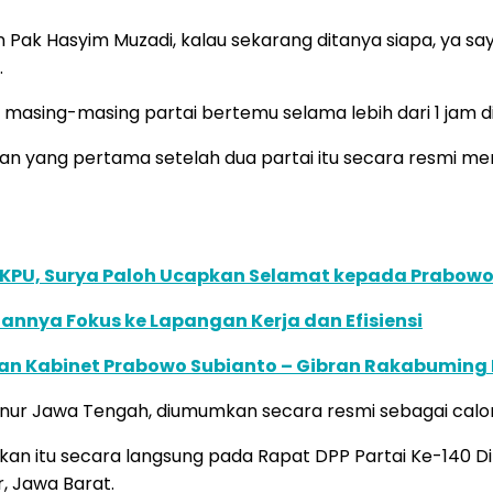
 Pak Hasyim Muzadi, kalau sekarang ditanya siapa, ya say
.
asing-masing partai bertemu selama lebih dari 1 jam di K
n yang pertama setelah dua partai itu secara resmi me
h KPU, Surya Paloh Ucapkan Selamat kepada Prabowo
annya Fokus ke Lapangan Kerja dan Efisiensi
unan Kabinet Prabowo Subianto – Gibran Rakabuming
nur Jawa Tengah, diumumkan secara resmi sebagai calon p
tu secara langsung pada Rapat DPP Partai Ke-140 Diper
or, Jawa Barat.