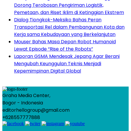
Dorong Terobosan Pengiriman Logistik,
Pemetaan, dan Riset Iklim di Ketinggian Ekstrem
Dialog Tiongkok-Meksiko Bahas Peran
Transportasi Rel dalam Pembangunan Kota dan
Kerja sama Kebudayaan yang Berkelanjutan
Mouser Bahas Masa Depan Robot Humanoid
Lewat Episode “Rise of the Robots”
Laporan GSMA Mendesak Jepang Agar Berani
Mengubah Keunggulan Teknis Menjadi
Kepemimpinan Digital Global
Graha Media Center,
Bogor - Indonesia
editorhellogroup@gmail.com
+628557777888