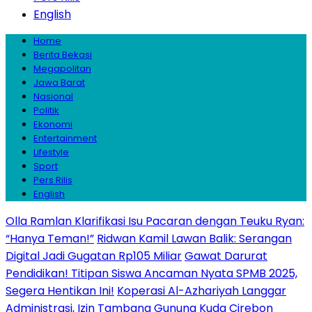
English
Home
Berita Bekasi
Megapolitan
Jawa Barat
Nasional
Politik
Ekonomi
Entertainment
Lifestyle
Sport
Pers Rilis
English
Olla Ramlan Klarifikasi Isu Pacaran dengan Teuku Ryan:
“Hanya Teman!”
Ridwan Kamil Lawan Balik: Serangan
Digital Jadi Gugatan Rp105 Miliar
Gawat Darurat
Pendidikan! Titipan Siswa Ancaman Nyata SPMB 2025,
Segera Hentikan Ini!
Koperasi Al-Azhariyah Langgar
Administrasi, Izin Tambang Gunung Kuda Cirebon