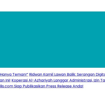
 “Hanya Teman!”
Ridwan Kamil Lawan Balik: Serangan Digita
n Ini!
Koperasi Al-Azhariyah Langgar Administrasi, Izi
ilis.com Siap Publikasikan Press Release Anda!