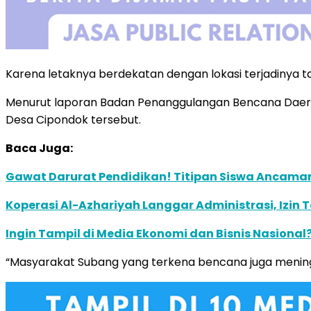
Karena letaknya berdekatan dengan lokasi terjadinya ta
Menurut laporan Badan Penanggulangan Bencana Daerah
Desa Cipondok tersebut.
Baca Juga:
Gawat Darurat Pendidikan! Titipan Siswa Ancaman 
Koperasi Al-Azhariyah Langgar Administrasi, Izi
Ingin Tampil di Media Ekonomi dan Bisnis Nasional?
“Masyarakat Subang yang terkena bencana juga menin