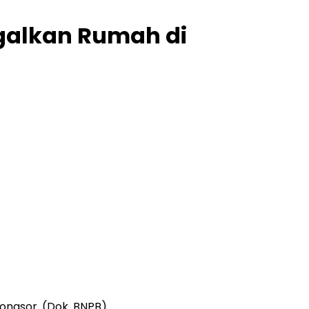
galkan Rumah di
ongsor. (Dok. BNPB)