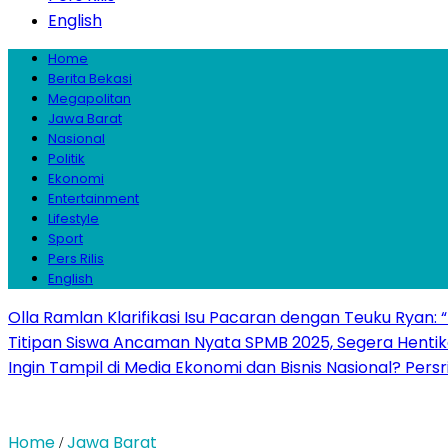
English
Home
Berita Bekasi
Megapolitan
Jawa Barat
Nasional
Politik
Ekonomi
Entertainment
Lifestyle
Sport
Pers Rilis
English
Olla Ramlan Klarifikasi Isu Pacaran dengan Teuku Ryan:
Titipan Siswa Ancaman Nyata SPMB 2025, Segera Hentika
Ingin Tampil di Media Ekonomi dan Bisnis Nasional? Persr
Home
Jawa Barat
/