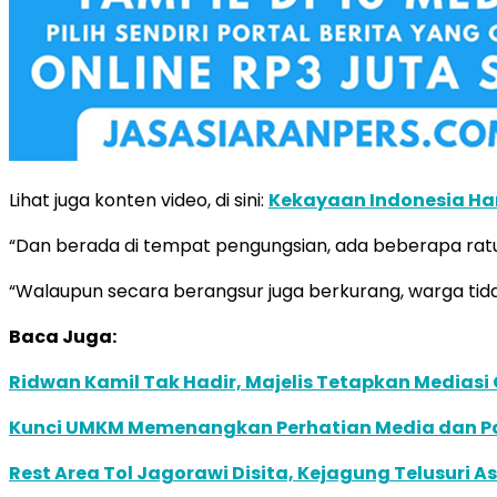
Lihat juga konten video, di sini:
Kekayaan Indonesia Har
“Dan berada di tempat pengungsian, ada beberapa ratus
“Walaupun secara berangsur juga berkurang, warga tidak
Baca Juga:
Ridwan Kamil Tak Hadir, Majelis Tetapkan Mediasi
Kunci UMKM Memenangkan Perhatian Media dan Pasa
Rest Area Tol Jagorawi Disita, Kejagung Telusuri A