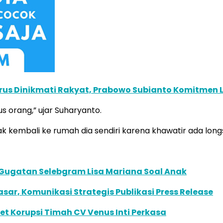
us Dinikmati Rakyat, Prabowo Subianto Komitmen La
 orang,” ujar Suharyanto.
 kembali ke rumah dia sendiri karena khawatir ada longs
 Gugatan Selebgram Lisa Mariana Soal Anak
r, Komunikasi Strategis Publikasi Press Release
set Korupsi Timah CV Venus Inti Perkasa