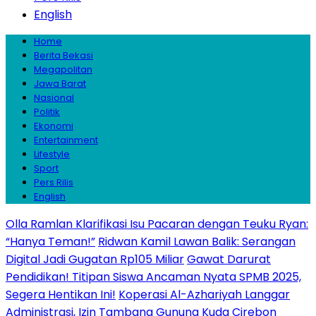
English
Home
Berita Bekasi
Megapolitan
Jawa Barat
Nasional
Politik
Ekonomi
Entertainment
Lifestyle
Sport
Pers Rilis
English
Olla Ramlan Klarifikasi Isu Pacaran dengan Teuku Ryan:
“Hanya Teman!”
Ridwan Kamil Lawan Balik: Serangan
Digital Jadi Gugatan Rp105 Miliar
Gawat Darurat
Pendidikan! Titipan Siswa Ancaman Nyata SPMB 2025,
Segera Hentikan Ini!
Koperasi Al-Azhariyah Langgar
Administrasi, Izin Tambang Gunung Kuda Cirebon