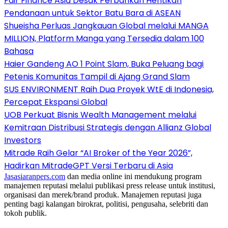
Fair Finance Asia Desak Perbankan Hentikan
Pendanaan untuk Sektor Batu Bara di ASEAN
Shueisha Perluas Jangkauan Global melalui MANGA
MILLION, Platform Manga yang Tersedia dalam 100
Bahasa
Haier Gandeng AO 1 Point Slam, Buka Peluang bagi
Petenis Komunitas Tampil di Ajang Grand Slam
SUS ENVIRONMENT Raih Dua Proyek WtE di Indonesia,
Percepat Ekspansi Global
UOB Perkuat Bisnis Wealth Management melalui
Kemitraan Distribusi Strategis dengan Allianz Global
Investors
Mitrade Raih Gelar “AI Broker of the Year 2026”,
Hadirkan MitradeGPT Versi Terbaru di Asia
Jasasiaranpers.com
dan media online ini mendukung program
manajemen reputasi melalui publikasi press release untuk institusi,
organisasi dan merek/brand produk. Manajemen reputasi juga
penting bagi kalangan birokrat, politisi, pengusaha, selebriti dan
tokoh publik.