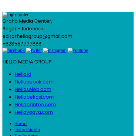
Graha Media Center,
Bogor - Indonesia
editorhellogroup@gmail.com
+628557777888
HELLO MEDIA GROUP
Hello.id
Hellodepok.com
Helloseleb.com
Hellobekasi.com
Hellobanten.com
Helloyogya.com
Home
Histori Media
Tim Redaksi