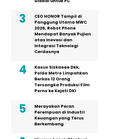
Global untuk PC
CEO HONOR Tampil di
Panggung Utama MWC
2026, Robot Phone
Mendapat Banyak Pujian
atas Inovasi dan
Integrasi Teknologi
Cerdasnya
Kasus Siskaeee Dkk,
Polda Metro Limpahkan
Berkas 12 Orang
Tersangka Produksi Film
Porno ke Kejati DKI
Merayakan Peran
Perempuan di Industri
Keuangan yang Terus
Berkembang