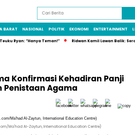
A BARAT
NASIONAL
POLITIK
EKONOMI
ENTERTAINMENT
L
n Teuku Ryan: “Hanya Teman!”
Ridwan Kamil Lawan Balik: Ser
ma Konfirmasi Kehadiran Panji
n Penistaan Agama
com/Ma'had Al-Zaytun, International Education Centre)