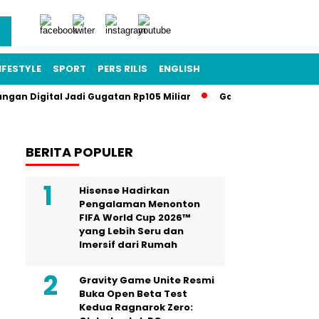
IFESTYLE
SPORT
PERS RILIS
ENGLISH
angan Digital Jadi Gugatan Rp105 Miliar
Gawat Darurat Pendi
BERITA POPULER
Hisense Hadirkan
Pengalaman Menonton
FIFA World Cup 2026™
yang Lebih Seru dan
Imersif dari Rumah
Gravity Game Unite Resmi
Buka Open Beta Test
Kedua Ragnarok Zero: