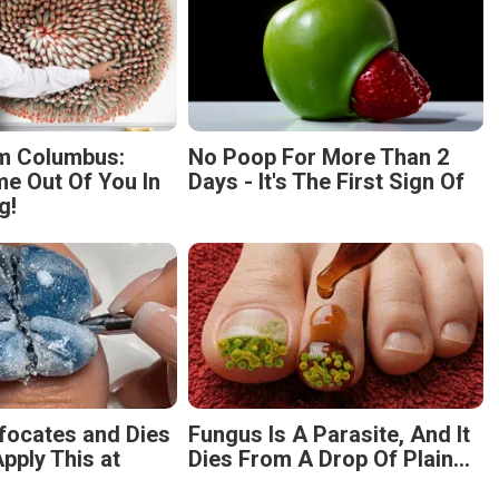
m Columbus:
No Poop For More Than 2
 Out Of You In
Days - It's The First Sign Of
g!
focates and Dies
Fungus Is A Parasite, And It
pply This at
Dies From A Drop Of Plain...