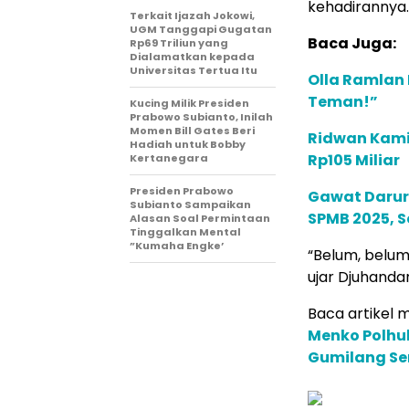
kehadirannya.
Terkait Ijazah Jokowi,
UGM Tanggapi Gugatan
Baca Juga:
Rp69 Triliun yang
Dialamatkan kepada
Universitas Tertua Itu
Olla Ramlan 
Teman!”
Kucing Milik Presiden
Prabowo Subianto, Inilah
Momen Bill Gates Beri
Ridwan Kamil
Hadiah untuk Bobby
Rp105 Miliar
Kertanegara
Presiden Prabowo
Gawat Darur
Subianto Sampaikan
SPMB 2025, S
Alasan Soal Permintaan
Tinggalkan Mental
”Kumaha Engke’
“Belum, belum
ujar Djuhandan
Baca artikel me
Menko Polhuk
Gumilang Sen