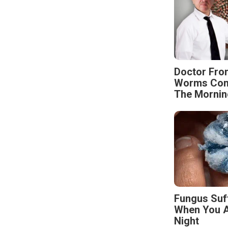
Doctor Fro
Worms Come
The Mornin
Fungus Suf
When You A
Night