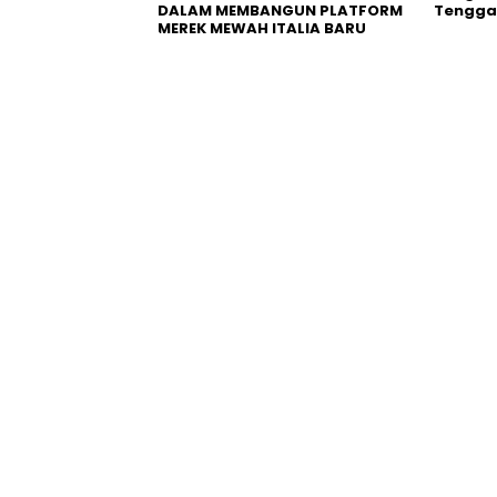
DALAM MEMBANGUN PLATFORM
Tengga
MEREK MEWAH ITALIA BARU
Pers Rilis
Pers Rili
Cision Raih MarTech
Fair Fi
Breakthrough Awards 2026
Perban
untuk Pemantauan dan
Pendana
Analisis Media Sosial,
Bara di
Distribusi Siaran Pers, dan AEO