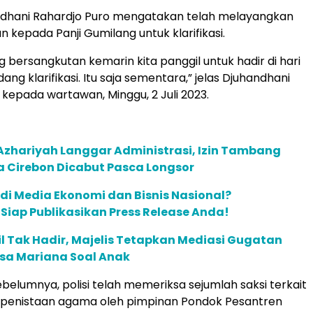
andhani Rahardjo Puro mengatakan telah melayangkan
n kepada Panji Gumilang untuk klarifikasi.
 bersangkutan kemarin kita panggil untuk hadir di hari
ang klarifikasi. Itu saja sementara,” jelas Djuhandhani
 kepada wartawan, Minggu, 2 Juli 2023.
Azhariyah Langgar Administrasi, Izin Tambang
 Cirebon Dicabut Pasca Longsor
 di Media Ekonomi dan Bisnis Nasional?
m Siap Publikasikan Press Release Anda!
 Tak Hadir, Majelis Tetapkan Mediasi Gugatan
isa Mariana Soal Anak
ebelumnya, polisi telah memeriksa sejumlah saksi terkait
 penistaan agama oleh pimpinan Pondok Pesantren