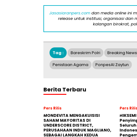
Jasasiaranpers.com
dan media online ini 
release untuk institusi, organisasi da
kalangan birokrat, pol
Tag :
Bareskrim Polri
Breaking News
Penistaan Agama
PonpesAl Zaytun
Berita Terbaru
Pers Rilis
Pers Rili
MONDEVITA MENGAKUISISI
HIKSEMI
SAHAM MAYORITAS DI
Penyim
UNDERSCORE DISTRICT,
Seluruh
PERUSAHAAN INDUK MAGLIANO,
Indones
SEBAGAI LANGKAH KEDUA
Pengemb