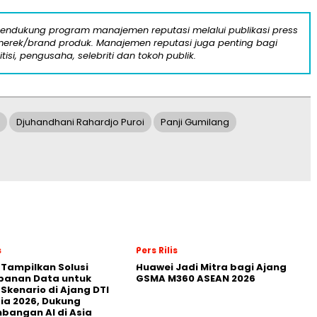
mendukung program manajemen reputasi melalui publikasi press
n merek/brand produk. Manajemen reputasi juga penting bagi
itisi, pengusaha, selebriti dan tokoh publik.
Djuhandhani Rahardjo Puroi
Panji Gumilang
s
Pers Rilis
 Tampilkan Solusi
Huawei Jadi Mitra bagi Ajang
panan Data untuk
GSMA M360 ASEAN 2026
 Skenario di Ajang DTI
ia 2026, Dukung
angan AI di Asia