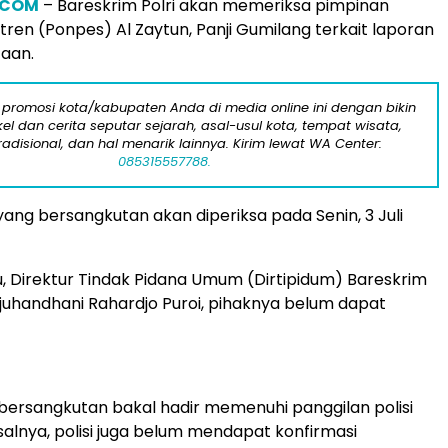
.COM
– Bareskrim Polri akan memeriksa pimpinan
ren (Ponpes) Al Zaytun, Panji Gumilang terkait laporan
aan.
 promosi kota/kabupaten Anda di media online ini dengan bikin
kel dan cerita seputar sejarah, asal-usul kota, tempat wisata,
tradisional, dan hal menarik lainnya. Kirim lewat WA Center:
085315557788.
ang bersangkutan akan diperiksa pada Senin, 3 Juli
u, Direktur Tindak Pidana Umum (Dirtipidum) Bareskrim
 Djuhandhani Rahardjo Puroi, pihaknya belum dapat
ersangkutan bakal hadir memenuhi panggilan polisi
asalnya, polisi juga belum mendapat konfirmasi