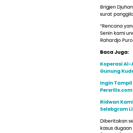
Brigjen Djuh
surat panggila
“Rencana yang
Senin kami und
Rahardjo Puro
Baca Juga:
Koperasi Al-
Gunung Kuda
Ingin Tampil
Persrilis.co
Ridwan Kamil
Selebgram L
Diberitakan s
kasus dugaan