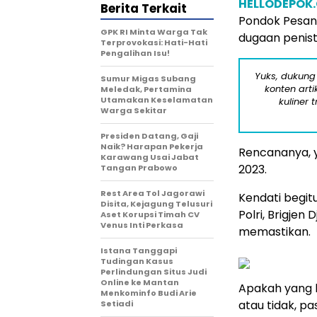
HELLODEPOK
Berita Terkait
Pondok Pesant
GPK RI Minta Warga Tak
dugaan penist
Terprovokasi: Hati-Hati
Pengalihan Isu!
Yuks, dukung
Sumur Migas Subang
konten arti
Meledak, Pertamina
Utamakan Keselamatan
kuliner 
Warga Sekitar
Presiden Datang, Gaji
Naik? Harapan Pekerja
Rencananya, y
Karawang Usai Jabat
2023.
Tangan Prabowo
Rest Area Tol Jagorawi
Kendati begit
Disita, Kejagung Telusuri
Polri, Brigjen
Aset Korupsi Timah CV
Venus Inti Perkasa
memastikan.
Istana Tanggapi
Tudingan Kasus
Perlindungan Situs Judi
Online ke Mantan
Apakah yang b
Menkominfo Budi Arie
atau tidak, p
Setiadi