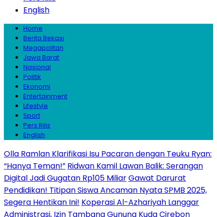
English
Home
Berita Bekasi
Megapolitan
Jawa Barat
Nasional
Politik
Ekonomi
Entertainment
Lifestyle
Sport
Pers Rilis
English
Olla Ramlan Klarifikasi Isu Pacaran dengan Teuku Ryan:
“Hanya Teman!”
Ridwan Kamil Lawan Balik: Serangan
Digital Jadi Gugatan Rp105 Miliar
Gawat Darurat
Pendidikan! Titipan Siswa Ancaman Nyata SPMB 2025,
Segera Hentikan Ini!
Koperasi Al-Azhariyah Langgar
Administrasi, Izin Tambang Gunung Kuda Cirebon