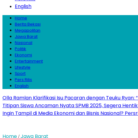
English
Home
Berita Bekasi
Megapolitan
Jawa Barat
Nasional
Politik
Ekonomi
Entertainment
Lifestyle
Sport
Pers Rilis
English
Olla Ramlan Klarifikasi Isu Pacaran dengan Teuku Ryan:
Titipan Siswa Ancaman Nyata SPMB 2025, Segera Hentika
Ingin Tampil di Media Ekonomi dan Bisnis Nasional? Persr
Home
Jawa Barat
/