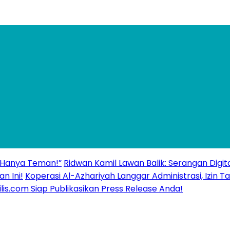
 “Hanya Teman!”
Ridwan Kamil Lawan Balik: Serangan Digita
n Ini!
Koperasi Al-Azhariyah Langgar Administrasi, Izi
ilis.com Siap Publikasikan Press Release Anda!