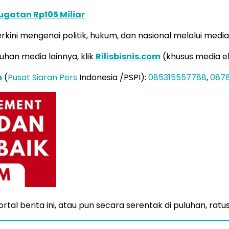
ugatan Rp105 Miliar
kini mengenai politik, hukum, dan nasional melalui medi
uhan media lainnya, klik
Rilisbisnis.com
(khusus media e
m
(
Pusat Siaran Pers
Indonesia /PSPI):
085315557788
,
087
tal berita ini, atau pun secara serentak di puluhan, ratu