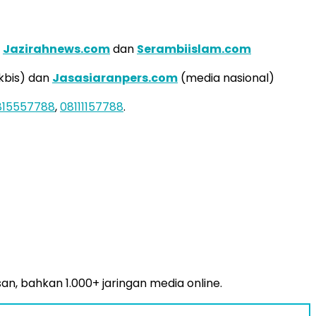
a
Jazirahnews.com
dan
Serambiislam.com
kbis) dan
Jasasiaranpers.com
(media nasional)
815557788
,
08111157788
.
san, bahkan 1.000+ jaringan media online.