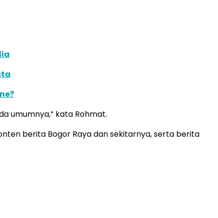
dia
uta
ine?
ada umumnya,” kata Rohmat.
nten berita Bogor Raya dan sekitarnya, serta berita