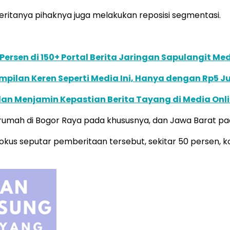
ritanya pihaknya juga melakukan reposisi segmentasi.
0 Persen di 150+ Portal Berita Jaringan Sapulangit Me
mpilan Keren Seperti Media Ini, Hanya dengan Rp5 J
 dan Menjamin Kepastian Berita Tayang di Media Onl
rumah di Bogor Raya pada khususnya, dan Jawa Barat p
okus seputar pemberitaan tersebut, sekitar 50 persen, ko