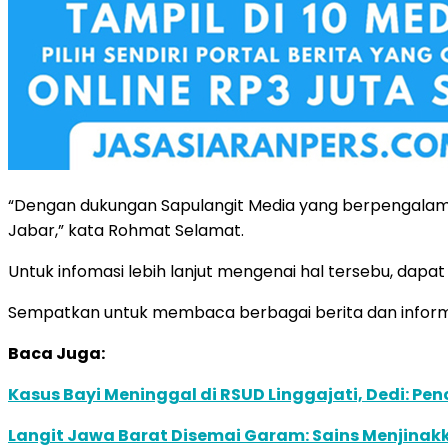
“Dengan dukungan Sapulangit Media yang berpengalaman
Jabar,” kata Rohmat Selamat.
Untuk infomasi lebih lanjut mengenai hal tersebu, da
Sempatkan untuk membaca berbagai berita dan informas
Baca Juga:
Kasus Bayi Meninggal di RSUD Linggajati, Dedi: 
Langit Jawa Barat Disemai Garam: Sains Menjinakk