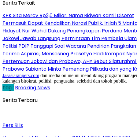
Berita Terkait
KPK Sita Mercy Rp2,6 Miliar, Nama Ridwan Kamil Disorot
Termasuk Dapat Kendalikan Narasi Publik, Inilah 5 Manf
Hidayat Nur Wahid Dukung Penangkapan Perdana Menteri
Jokowi Jawab Langsung Permintaan Tim Pembela Ulama d
Politisi PDIP Tanggapi Soal Wacana Pendirian Pangkalan M
Terima Aspirasi, Mensesneg Prasetyo Hadi Kompak Nya
Pertemuan Jokowi dan Prabowo, AHY Sebut Silaturahmi
Prabowo Subianto Minta Pemenang Piilkada dan yang Ka
Jasasiaranpers.com
dan media online ini mendukung program manajemen 
kalangan birokrat, politisi, pengusaha, selebriti dan tokoh publik.
Tag :
Breaking News
Berita Terbaru
Pers Rilis