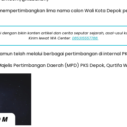
mempertimbangkan lima nama calon Wali Kota Depok pe
engan bikin konten artikel dan cerita seputar sejarah, asal-usul kot
Kirim lewat WA Center:
085315557788.
mun telah melalui berbagai pertimbangan di internal P
 Majelis Pertimbangan Daerah (MPD) PKS Depok, Qurtifa Wi