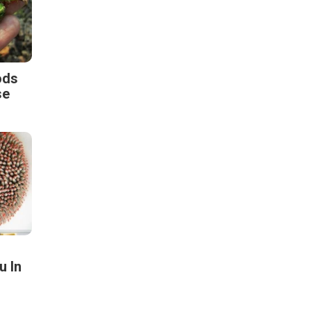
ods
se
 In