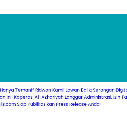
 “Hanya Teman!”
Ridwan Kamil Lawan Balik: Serangan Digita
n Ini!
Koperasi Al-Azhariyah Langgar Administrasi, Izi
ilis.com Siap Publikasikan Press Release Anda!