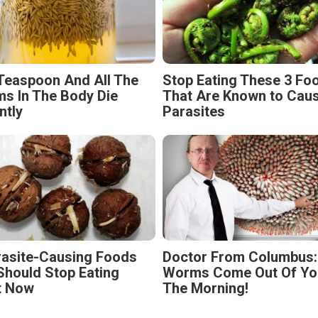
Teaspoon And All The
Stop Eating These 3 Fo
s In The Body Die
That Are Known to Cau
ntly
Parasites
rasite-Causing Foods
Doctor From Columbus:
Should Stop Eating
Worms Come Out Of You
t Now
The Morning!