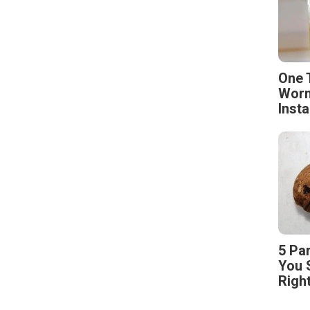
One 
Worm
Insta
5 Pa
You 
Righ