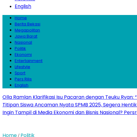
English
Home
Berita Bekasi
Megapolitan
Jawa Barat
Nasional
Politik
Ekonomi
Entertainment
Lifestyle
Sport
Pers Rilis
English
Olla Ramlan Klarifikasi Isu Pacaran dengan Teuku Ryan:
Titipan Siswa Ancaman Nyata SPMB 2025, Segera Hentika
Ingin Tampil di Media Ekonomi dan Bisnis Nasional? Persr
Home
Politik
/