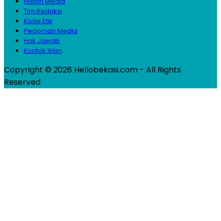
Histori Media
Tim Redaksi
Kode Etik
Pedoman Media
Hak Jawab
Kontak Iklan
Copyright © 2026 Hellobekasi.com - All Rights
Reserved