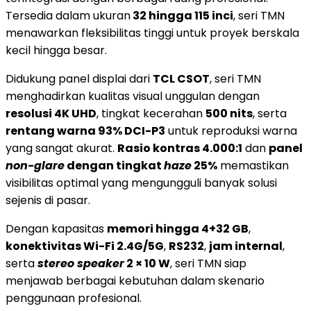
Tersedia dalam ukuran
32 hingga 115 inci
, seri TMN
menawarkan fleksibilitas tinggi untuk proyek berskala
kecil hingga besar.
Didukung panel displai dari
TCL CSOT
, seri TMN
menghadirkan kualitas visual unggulan dengan
resolusi 4K UHD
, tingkat kecerahan
500 nits
, serta
rentang warna 93% DCI-P3
untuk reproduksi warna
yang sangat akurat.
Rasio kontras 4.000:1
dan
panel
non-glare
dengan tingkat
haze
25%
memastikan
visibilitas optimal yang mengungguli banyak solusi
sejenis di pasar.
Dengan kapasitas
memori hingga 4+32 GB
,
konektivitas Wi-Fi 2.4G/5G
,
RS232
,
jam internal
,
serta
stereo speaker
2 × 10 W
, seri TMN siap
menjawab berbagai kebutuhan dalam skenario
penggunaan profesional.