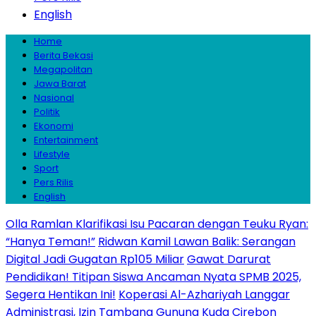
English
Home
Berita Bekasi
Megapolitan
Jawa Barat
Nasional
Politik
Ekonomi
Entertainment
Lifestyle
Sport
Pers Rilis
English
Olla Ramlan Klarifikasi Isu Pacaran dengan Teuku Ryan:
“Hanya Teman!”
Ridwan Kamil Lawan Balik: Serangan
Digital Jadi Gugatan Rp105 Miliar
Gawat Darurat
Pendidikan! Titipan Siswa Ancaman Nyata SPMB 2025,
Segera Hentikan Ini!
Koperasi Al-Azhariyah Langgar
Administrasi, Izin Tambang Gunung Kuda Cirebon