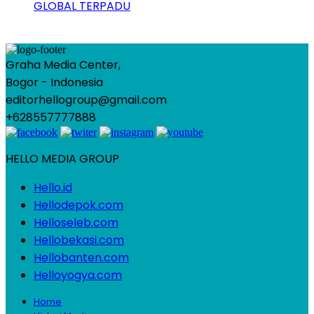
GLOBAL TERPADU
Graha Media Center,
Bogor - Indonesia
editorhellogroup@gmail.com
+628557777888
HELLO MEDIA GROUP
Hello.id
Hellodepok.com
Helloseleb.com
Hellobekasi.com
Hellobanten.com
Helloyogya.com
Home