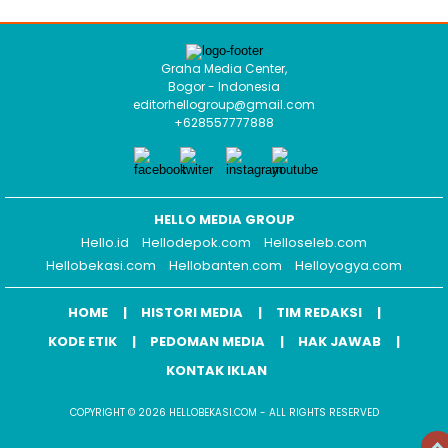
Graha Media Center,
Bogor - Indonesia
editorhellogroup@gmail.com
+628557777888
HELLO MEDIA GROUP
Hello.id
Hellodepok.com
Helloseleb.com
Hellobekasi.com
Hellobanten.com
Helloyogya.com
HOME
HISTORI MEDIA
TIM REDAKSI
KODE ETIK
PEDOMAN MEDIA
HAK JAWAB
KONTAK IKLAN
COPYRIGHT © 2026 HELLOBEKASI.COM - ALL RIGHTS RESERVED