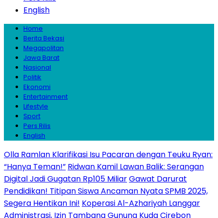
English
Home
Berita Bekasi
Megapolitan
Jawa Barat
Nasional
Politik
Ekonomi
Entertainment
Lifestyle
Sport
Pers Rilis
English
Olla Ramlan Klarifikasi Isu Pacaran dengan Teuku Ryan:
“Hanya Teman!”
Ridwan Kamil Lawan Balik: Serangan
Digital Jadi Gugatan Rp105 Miliar
Gawat Darurat
Pendidikan! Titipan Siswa Ancaman Nyata SPMB 2025,
Segera Hentikan Ini!
Koperasi Al-Azhariyah Langgar
Administrasi, Izin Tambang Gunung Kuda Cirebon