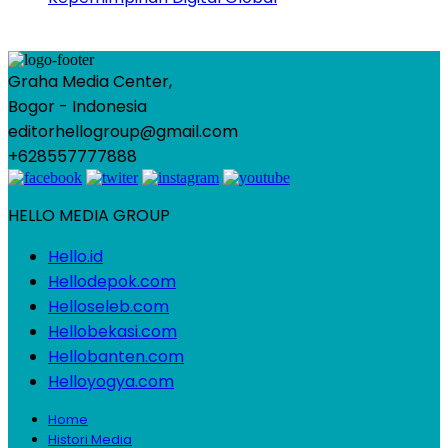
Graha Media Center,
Bogor - Indonesia
editorhellogroup@gmail.com
+628557777888
HELLO MEDIA GROUP
Hello.id
Hellodepok.com
Helloseleb.com
Hellobekasi.com
Hellobanten.com
Helloyogya.com
Home
Histori Media