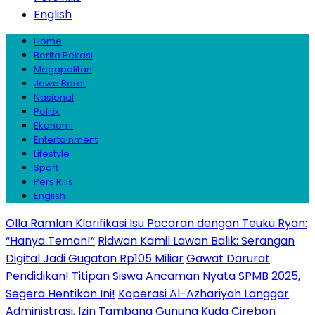
English
Home
Berita Bekasi
Megapolitan
Jawa Barat
Nasional
Politik
Ekonomi
Entertainment
Lifestyle
Sport
Pers Rilis
English
Olla Ramlan Klarifikasi Isu Pacaran dengan Teuku Ryan:
“Hanya Teman!”
Ridwan Kamil Lawan Balik: Serangan
Digital Jadi Gugatan Rp105 Miliar
Gawat Darurat
Pendidikan! Titipan Siswa Ancaman Nyata SPMB 2025,
Segera Hentikan Ini!
Koperasi Al-Azhariyah Langgar
Administrasi, Izin Tambang Gunung Kuda Cirebon