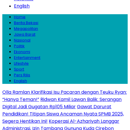
English
Home
Berita Bekasi
Megapolitan
Jawa Barat
Nasional
Politik
Ekonomi
Entertainment
Lifestyle
Sport
Pers Rilis
English
Olla Ramlan Klarifikasi Isu Pacaran dengan Teuku Ryan:
“Hanya Teman!”
Ridwan Kamil Lawan Balik: Serangan
Digital Jadi Gugatan Rp105 Miliar
Gawat Darurat
Pendidikan! Titipan Siswa Ancaman Nyata SPMB 2025,
Segera Hentikan Ini!
Koperasi Al-Azhariyah Langgar
Administrasi, Izin Tambang Gunung Kuda Cirebon