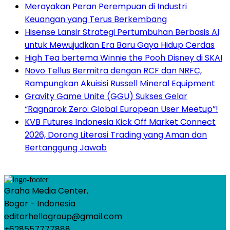
Merayakan Peran Perempuan di Industri
Keuangan yang Terus Berkembang
Hisense Lansir Strategi Pertumbuhan Berbasis AI
untuk Mewujudkan Era Baru Gaya Hidup Cerdas
High Tea bertema Winnie the Pooh Disney di SKAI
Novo Tellus Bermitra dengan RCF dan NRFC,
Rampungkan Akuisisi Russell Mineral Equipment
Gravity Game Unite (GGU) Sukses Gelar
“Ragnarok Zero: Global European User Meetup”!
KVB Futures Indonesia Kick Off Market Connect
2026, Dorong Literasi Trading yang Aman dan
Bertanggung Jawab
Graha Media Center,
Bogor - Indonesia
editorhellogroup@gmail.com
+628557777888