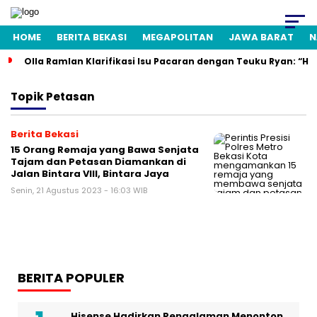
HOME
BERITA BEKASI
MEGAPOLITAN
JAWA BARAT
N
Olla Ramlan Klarifikasi Isu Pacaran dengan Teuku Ryan: “H
Topik
Petasan
Berita Bekasi
15 Orang Remaja yang Bawa Senjata
Tajam dan Petasan Diamankan di
Jalan Bintara VIII, Bintara Jaya
Senin, 21 Agustus 2023 - 16:03 WIB
BERITA POPULER
Hisense Hadirkan Pengalaman Menonton