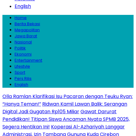
English
Home
Berita Bekasi
Megapolitan
Jawa Barat
Nasional
Politik
Ekonomi
Entertainment
Lifestyle
Sport
Pers Rilis
English
Olla Ramlan Klarifikasi Isu Pacaran dengan Teuku Ryan:
“Hanya Teman!”
Ridwan Kamil Lawan Balik: Serangan
Digital Jadi Gugatan Rp105 Miliar
Gawat Darurat
Pendidikan! Titipan Siswa Ancaman Nyata SPMB 2025,
Segera Hentikan Ini!
Koperasi Al-Azhariyah Langgar
Administrasi, Izin Tambang Gunung Kuda Cirebon