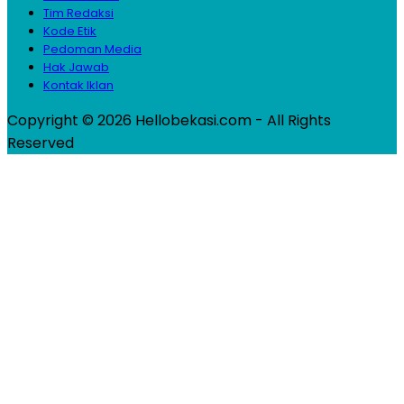
Tim Redaksi
Kode Etik
Pedoman Media
Hak Jawab
Kontak Iklan
Copyright © 2026 Hellobekasi.com - All Rights
Reserved