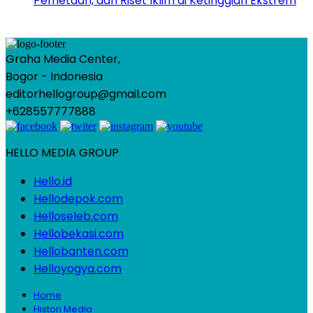
Pemetaan, dan Riset Iklim di Ketinggian Ekstrem
Graha Media Center,
Bogor - Indonesia
editorhellogroup@gmail.com
+628557777888
HELLO MEDIA GROUP
Hello.id
Hellodepok.com
Helloseleb.com
Hellobekasi.com
Hellobanten.com
Helloyogya.com
Home
Histori Media