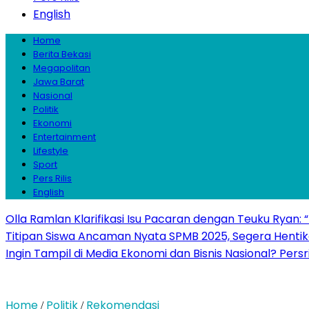
English
Home
Berita Bekasi
Megapolitan
Jawa Barat
Nasional
Politik
Ekonomi
Entertainment
Lifestyle
Sport
Pers Rilis
English
Olla Ramlan Klarifikasi Isu Pacaran dengan Teuku Ryan:
Titipan Siswa Ancaman Nyata SPMB 2025, Segera Hentika
Ingin Tampil di Media Ekonomi dan Bisnis Nasional? Persr
Home
Politik
Rekomendasi
/
/