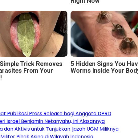
Right Now
 Simple Trick Removes
5 Hidden Signs You Ha
Parasites From Your
Worms Inside Your Bod
!
aat Publikasi Press Release bagi Anggota DPRD
 Israel Benjamin Netanyahu, Ini Alasannya
an Aktivis untuk Tunjukkan Ijazah UGM Miliknya
iliter Pihak Asing di Wilayah Indonesia