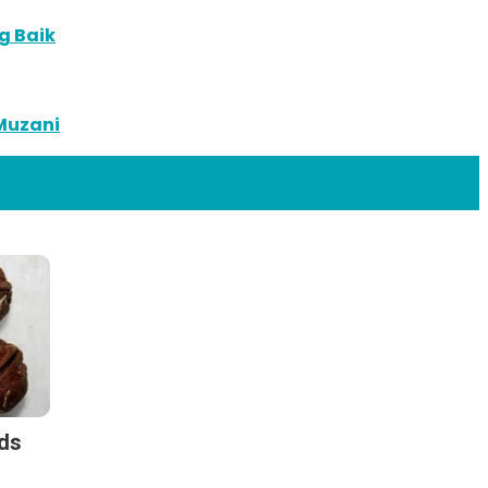
g Baik
Muzani
ods