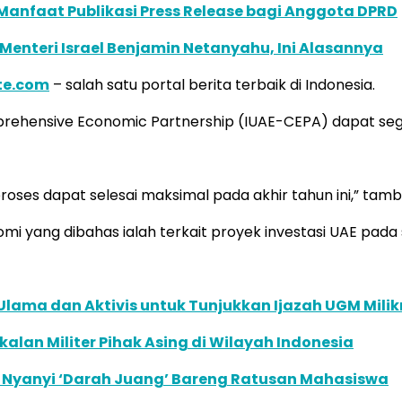
 Manfaat Publikasi Press Release bagi Anggota DPRD
nteri Israel Benjamin Netanyahu, Ini Alasannya
te.com
– salah satu portal berita terbaik di Indonesia.
omprehensive Economic Partnership (IUAE-CEPA) dapat seg
es dapat selesai maksimal pada akhir tahun ini,” tamb
 yang dibahas ialah terkait proyek investasi UAE pada 
lama dan Aktivis untuk Tunjukkan Ijazah UGM Mili
alan Militer Pihak Asing di Wilayah Indonesia
k Nyanyi ‘Darah Juang’ Bareng Ratusan Mahasiswa