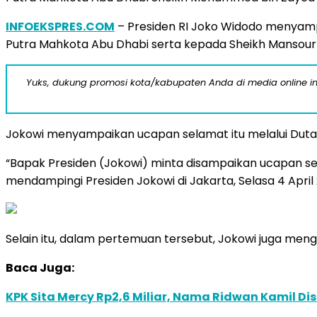
INFOEKSPRES.COM
– Presiden RI Joko Widodo menyamp
Putra Mahkota Abu Dhabi serta kepada Sheikh Mansour b
Yuks, dukung promosi kota/kabupaten Anda di media online ini d
Jokowi menyampaikan ucapan selamat itu melalui Duta Be
“Bapak Presiden (Jokowi) minta disampaikan ucapan sel
mendampingi Presiden Jokowi di Jakarta, Selasa 4 April 
Selain itu, dalam pertemuan tersebut, Jokowi juga me
Baca Juga:
KPK Sita Mercy Rp2,6 Miliar, Nama Ridwan Kamil Di