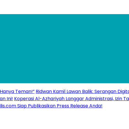
 “Hanya Teman!”
Ridwan Kamil Lawan Balik: Serangan Digita
n Ini!
Koperasi Al-Azhariyah Langgar Administrasi, Izi
ilis.com Siap Publikasikan Press Release Anda!