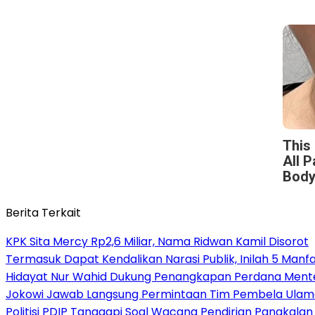
This
All 
Body
Berita Terkait
KPK Sita Mercy Rp2,6 Miliar, Nama Ridwan Kamil Disorot
Termasuk Dapat Kendalikan Narasi Publik, Inilah 5 Manf
Hidayat Nur Wahid Dukung Penangkapan Perdana Menteri
Jokowi Jawab Langsung Permintaan Tim Pembela Ulama d
Politisi PDIP Tanggapi Soal Wacana Pendirian Pangkalan M