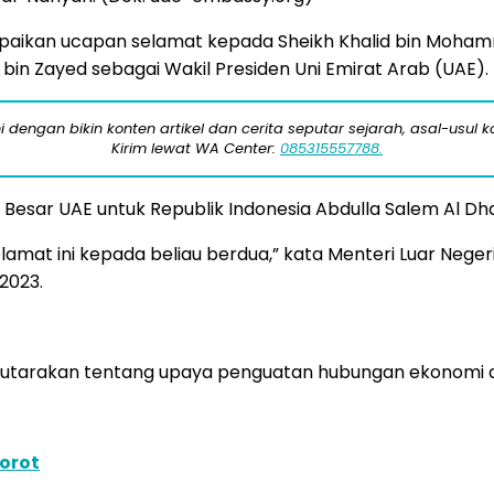
aikan ucapan selamat kepada Sheikh Khalid bin Mohamme
in Zayed sebagai Wakil Presiden Uni Emirat Arab (UAE).
engan bikin konten artikel dan cerita seputar sejarah, asal-usul kot
Kirim lewat WA Center:
085315557788.
sar UAE untuk Republik Indonesia Abdulla Salem Al Dhaher
amat ini kepada beliau berdua,” kata Menteri Luar Nege
2023.
ngutarakan tentang upaya penguatan hubungan ekonomi a
sorot