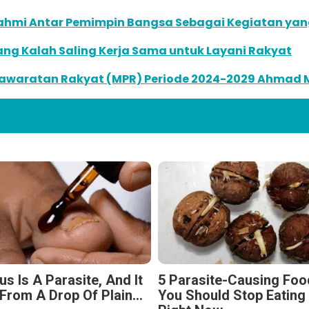
rahmi Antar Pemimpin Bangsa Sebagai Kegiatan yan
ng Kalah Saling Kerja Sama untuk Layani Rakyat
yawaratan Rakyat (MPR) Periode 2024-2029 Ahmad 
s Is A Parasite, And It
5 Parasite-Causing Fo
From A Drop Of Plain...
You Should Stop Eating