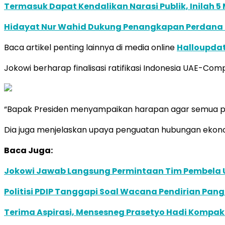
Termasuk Dapat Kendalikan Narasi Publik, Inilah 5
Hidayat Nur Wahid Dukung Penangkapan Perdana Me
Baca artikel penting lainnya di media online
Halloupda
Jokowi berharap finalisasi ratifikasi Indonesia UAE-C
“Bapak Presiden menyampaikan harapan agar semua pros
Dia juga menjelaskan upaya penguatan hubungan ekonomi
Baca Juga:
Jokowi Jawab Langsung Permintaan Tim Pembela U
Politisi PDIP Tanggapi Soal Wacana Pendirian Pangk
Terima Aspirasi, Mensesneg Prasetyo Hadi Kompa