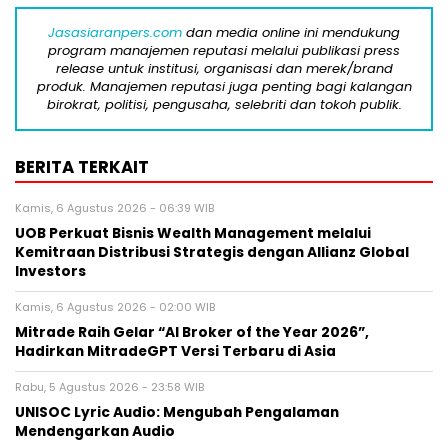
Jasasiaranpers.com
dan media online ini mendukung
program manajemen reputasi melalui publikasi press
release untuk institusi, organisasi dan merek/brand
produk. Manajemen reputasi juga penting bagi kalangan
birokrat, politisi, pengusaha, selebriti dan tokoh publik.
BERITA TERKAIT
Kamis, 6 Agustus 2026 - 06:39 WIB
UOB Perkuat Bisnis Wealth Management melalui
Kemitraan Distribusi Strategis dengan Allianz Global
Investors
Kamis, 6 Agustus 2026 - 02:00 WIB
Mitrade Raih Gelar “AI Broker of the Year 2026”,
Hadirkan MitradeGPT Versi Terbaru di Asia
Rabu, 5 Agustus 2026 - 23:58 WIB
UNISOC Lyric Audio: Mengubah Pengalaman
Mendengarkan Audio