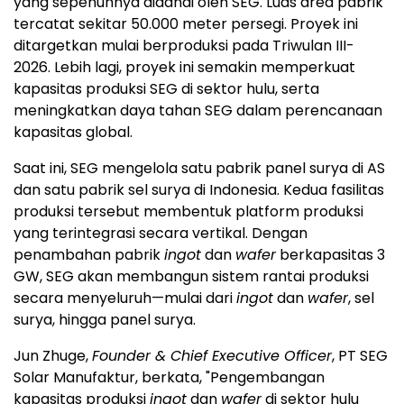
yang sepenuhnya didanai oleh SEG. Luas area pabrik
tercatat sekitar 50.000 meter persegi. Proyek ini
ditargetkan mulai berproduksi pada Triwulan III-
2026. Lebih lagi, proyek ini semakin memperkuat
kapasitas produksi SEG di sektor hulu, serta
meningkatkan daya tahan SEG dalam perencanaan
kapasitas global.
Saat ini, SEG mengelola satu pabrik panel surya di AS
dan satu pabrik sel surya di
Indonesia
. Kedua fasilitas
produksi tersebut membentuk platform produksi
yang terintegrasi secara vertikal. Dengan
penambahan pabrik
ingot
dan
wafer
berkapasitas 3
GW, SEG akan membangun sistem rantai produksi
secara menyeluruh—mulai dari
ingot
dan
wafer
, sel
surya, hingga panel surya.
Jun Zhuge
,
Founder & Chief Executive Officer
, PT SEG
Solar Manufaktur, berkata, "Pengembangan
kapasitas produksi
ingot
dan
wafer
di sektor hulu