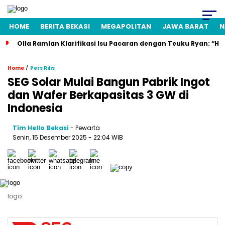
HOME
BERITA BEKASI
MEGAPOLITAN
JAWA BARAT
N
Olla Ramlan Klarifikasi Isu Pacaran dengan Teuku Ryan: “H
/
Home
Pers Rilis
SEG Solar Mulai Bangun Pabrik Ingot
dan Wafer Berkapasitas 3 GW di
Indonesia
Tim Hello Bekasi
- Pewarta
Senin, 15 Desember 2025 - 22:04 WIB
logo