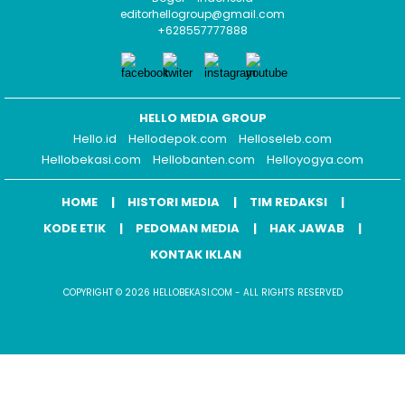
editorhellogroup@gmail.com
+628557777888
HELLO MEDIA GROUP
Hello.id
Hellodepok.com
Helloseleb.com
Hellobekasi.com
Hellobanten.com
Helloyogya.com
HOME
HISTORI MEDIA
TIM REDAKSI
KODE ETIK
PEDOMAN MEDIA
HAK JAWAB
KONTAK IKLAN
COPYRIGHT © 2026 HELLOBEKASI.COM - ALL RIGHTS RESERVED