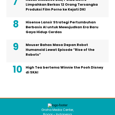
Limpahkan Berkas 12 Orang Tersangka
Produksi Film Porno ke Kejati DKI
Hisense Lansir Strategi Pertumbuhan
Berbasis AI untuk Mewujudkan Era Baru
Gaya Hidup Cerdas
Mouser Bahas Masa Depan Robot
Humanoid Lewat Episode “Rise of the
Robots”
High Tea bertema Winnie the Pooh Disney
di SKAI
Graha Media Center,
Bogor - Indonesia