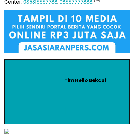
Center:
085315557788
,
08557777888.
***
Tim Hello Bekasi