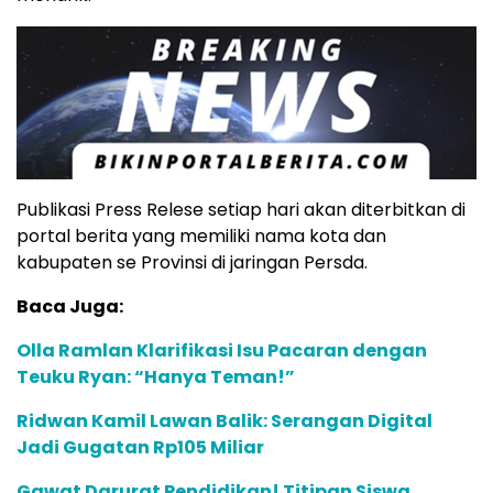
Publikasi Press Relese setiap hari akan diterbitkan di
portal berita yang memiliki nama kota dan
kabupaten se Provinsi di jaringan Persda.
Baca Juga:
Olla Ramlan Klarifikasi Isu Pacaran dengan
Teuku Ryan: “Hanya Teman!”
Ridwan Kamil Lawan Balik: Serangan Digital
Jadi Gugatan Rp105 Miliar
Gawat Darurat Pendidikan! Titipan Siswa