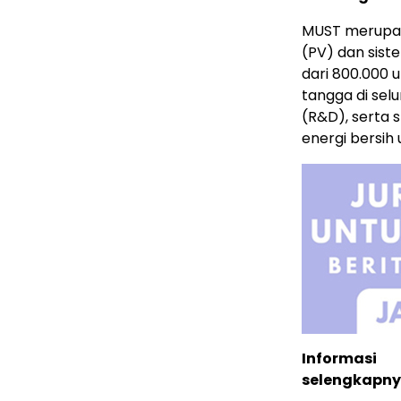
MUST merupaka
(PV) dan sist
dari 800.000 
tangga di sel
(R&D), serta 
energi bersih
Informasi
selengkapny