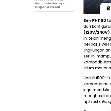
Indonesia, Percepat
Ekspansi Global
Seri PH1100
te
dari konfigura
(120V/240V)
ini telah meng
berbasis WiFi
lingkungan a
seri ini mamp
kompatibilita
litium maupun
Seri PH1100-E
kemampuan pe
juga menduku
menghasilkan
aplikasi
micro