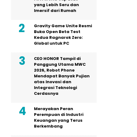
yang Lebih Seru dan
Imersif dari Rumah
Gravity Game Unite Resmi
Buka Open Beta Test
Kedua Ragnarok Zero:
Global untuk PC
CEO HONOR Tampil di
Panggung Utama MWC
2026, Robot Phone
Mendapat Banyak Pujian
atas Inovasi dan
Integrasi Teknologi
Cerdasnya
Merayakan Peran
Perempuan di Industri
Keuangan yang Terus
Berkembang