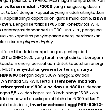
ngan peluncuran PH1100, MUST juga memperkenalkan
ai voltase rendah LP3000
yang mengusung desain
tackable
) dengan kapasitas yang mudah ditingkatkan
ek. Kapasitasnya dapat dikonfigurasi mulai dari
5,12 kWh
6 kWh
. Dengan sertifikasi
IP65
dan konektivitas WiFi,
terintegrasi dengan seri PH1100. Untuk itu, pengguna
uaikan kapasitas penyimpanan energi berdasarkan
lalui sistem
plug-and-play
.
tform hibrida ini menjadi bagian penting dari
UST di SNEC 2026 yang turut menghadirkan beragam
ekosistem energi perusahaan. Untuk kebutuhan energi
a, MUST menyediakan
generator tenaga surya
i HBP1800
dengan daya 500W hingga 2 kW dan
 Wh hingga 5,12 kWh, serta
sistem penyimpanan
 terintegrasi HBP1900 VPM dan HBP1800 ES
dengan
ingga 5,5 kW dan kapasitas 3 kWh hingga 15,36 kWh.
ini menawarkan usia pakai lebih dari 6.000 siklus. Di
al dan industri,
inverter voltase tinggi PH11-60KL3-