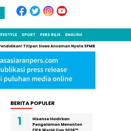
IFESTYLE
SPORT
PERS RILIS
ENGLISH
n! Titipan Siswa Ancaman Nyata SPMB 2025, Segera Hentikan Ini!
BERITA POPULER
Hisense Hadirkan
Pengalaman Menonton
FIFA World Cup 2026™