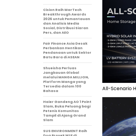
Cision Raih MarTech
Breakthrough Awards
2026 untuk Pemantauan
dan Analisis Media
Sosial, Distribusi Siaran
Pers, dan AEO
Fair Finance Asia Desak
Perbankan Hentikan
Pendanaan untuk Sektor
Batu Bara di ASEAN
Shueisha Perluas
Jangkauan Global
melalui MANGA MILLION,
Platform Manga yang
Tersedia dalam 100
All-Scenario 
Bahasa
Haier Gandeng AO 1 Point
Slam, Buka Peluang bagi
Petenis Komunitas
Tampil di Ajang Grand
Slam
SUS ENVIRONMENT Raih
Dua Proyek WtE di