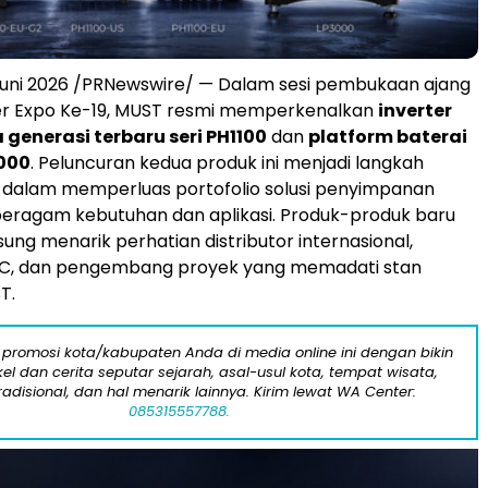
Juni 2026 /PRNewswire/ — Dalam sesi pembukaan ajang
r Expo Ke-19, MUST resmi memperkenalkan
inverter
 generasi terbaru seri PH1100
dan
platform baterai
000
. Peluncuran kedua produk ini menjadi langkah
 dalam memperluas portofolio solusi penyimpanan
beragam kebutuhan dan aplikasi. Produk-produk baru
ung menarik perhatian distributor internasional,
PC, dan pengembang proyek yang memadati stan
T.
 promosi kota/kabupaten Anda di media online ini dengan bikin
kel dan cerita seputar sejarah, asal-usul kota, tempat wisata,
tradisional, dan hal menarik lainnya. Kirim lewat WA Center:
085315557788.