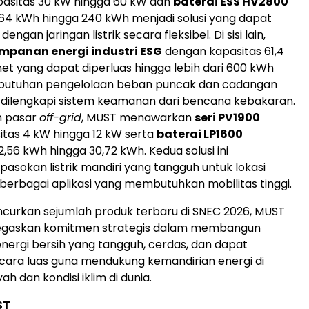
asitas 30 kW hingga 60 kW dan
baterai ESS HV2800
64 kWh hingga 240 kWh menjadi solusi yang dapat
dengan jaringan listrik secara fleksibel. Di sisi lain,
mpanan energi industri ESG
dengan kapasitas 61,4
et yang dapat diperluas hingga lebih dari 600 kWh
utuhan pengelolaan beban puncak dan cadangan
at, dilengkapi sistem keamanan dari bencana kebakaran.
n pasar
off-grid
, MUST menawarkan
seri PV1900
tas 4 kW hingga 12 kW serta
baterai LP1600
,56 kWh hingga 30,72 kWh. Kedua solusi ini
asokan listrik mandiri yang tangguh untuk lokasi
 berbagai aplikasi yang membutuhkan mobilitas tinggi.
curkan sejumlah produk terbaru di SNEC 2026, MUST
gaskan komitmen strategis dalam membangun
 energi bersih yang tangguh, cerdas, dan dapat
cara luas guna mendukung kemandirian energi di
ah dan kondisi iklim di dunia.
ST