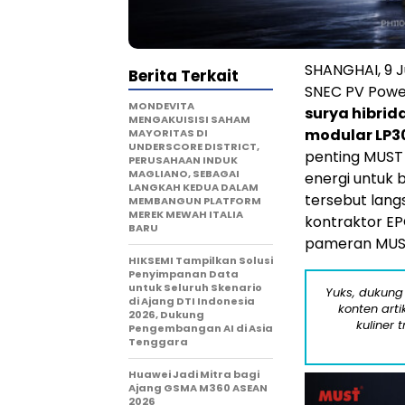
SHANGHAI, 9 
Berita Terkait
SNEC PV Powe
MONDEVITA
surya hibrida
MENGAKUISISI SAHAM
modular LP3
MAYORITAS DI
UNDERSCORE DISTRICT,
penting MUST
PERUSAHAAN INDUK
MAGLIANO, SEBAGAI
energi untuk 
LANGKAH KEDUA DALAM
tersebut langs
MEMBANGUN PLATFORM
MEREK MEWAH ITALIA
kontraktor E
BARU
pameran MUS
HIKSEMI Tampilkan Solusi
Penyimpanan Data
untuk Seluruh Skenario
Yuks, dukung
di Ajang DTI Indonesia
konten arti
2026, Dukung
kuliner 
Pengembangan AI di Asia
Tenggara
Huawei Jadi Mitra bagi
Ajang GSMA M360 ASEAN
2026