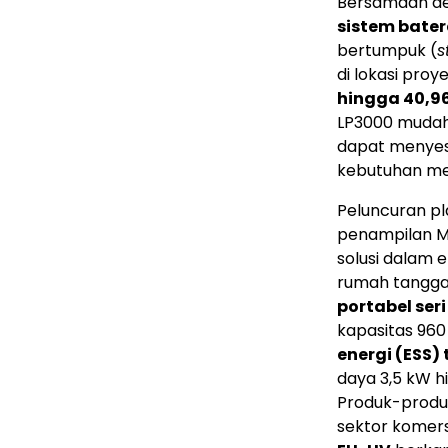
Bersamaan de
sistem bater
bertumpuk (
s
di lokasi proy
hingga 40,9
LP3000 mudah 
dapat menyes
kebutuhan me
Peluncuran pla
penampilan M
solusi dalam 
rumah tangg
portabel ser
kapasitas 960
energi (ESS)
daya 3,5 kW h
Produk-produk 
sektor komersi