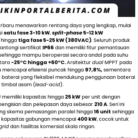
rbaru menawarkan rentang daya yang lengkap, mulai
si
satu fase 3-10 kW
,
split-phase
5-12 kW
, hingga
tiga fase 5-25 kW (380VAC)
. Seluruh produk
antongi sertifikat
IP66
dan memiliki fitur pemantauan
 sehingga mampu beroperasi secara andal pada suhu
ntara
-25°C hingga +60°C.
Arsitektur
dual
MPPT pada
u mencapai efisiensi puncak hingga
97,8%,
sementara
s baterai yang fleksibel mendukung penggunaan baterai
 timbal asam (
lead-acid
).
U memiliki kapasitas hingga
25 kW
per unit dengan
ngisian dan pelepasan daya sebesar
210 A
. Seri ini
ng skema pemasangan paralel hingga
16 unit
sehingga
 kapasitas gabungan mencapai
400 kW
, cocok untuk
grid
dan fasilitas komersial skala ringan.