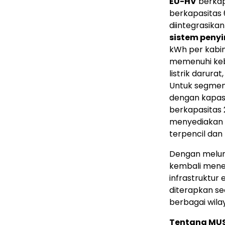
EU-HV
berkap
berkapasitas 
diintegrasikan 
sistem penyi
kWh per kabin
memenuhi keb
listrik darur
Untuk segme
dengan kapasi
berkapasitas 2
menyediakan p
terpencil dan
Dengan melun
kembali mene
infrastruktur
diterapkan se
berbagai wilay
Tentang MU