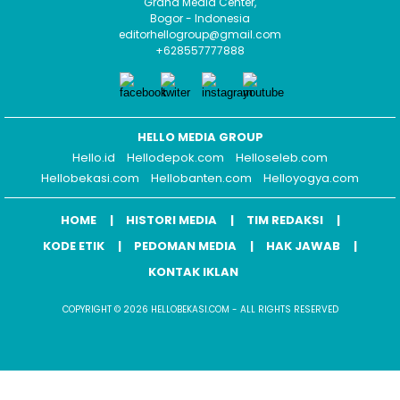
Graha Media Center,
Bogor - Indonesia
editorhellogroup@gmail.com
+628557777888
HELLO MEDIA GROUP
Hello.id
Hellodepok.com
Helloseleb.com
Hellobekasi.com
Hellobanten.com
Helloyogya.com
HOME
HISTORI MEDIA
TIM REDAKSI
KODE ETIK
PEDOMAN MEDIA
HAK JAWAB
KONTAK IKLAN
COPYRIGHT © 2026 HELLOBEKASI.COM - ALL RIGHTS RESERVED