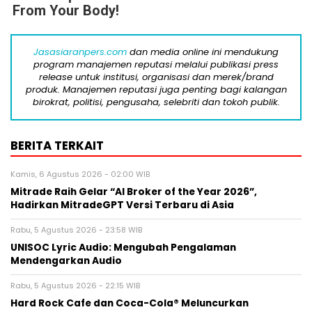
From Your Body!
Jasasiaranpers.com
dan media online ini mendukung
program manajemen reputasi melalui publikasi press
release untuk institusi, organisasi dan merek/brand
produk. Manajemen reputasi juga penting bagi kalangan
birokrat, politisi, pengusaha, selebriti dan tokoh publik.
BERITA TERKAIT
Kamis, 6 Agustus 2026 - 02:00 WIB
Mitrade Raih Gelar “AI Broker of the Year 2026”,
Hadirkan MitradeGPT Versi Terbaru di Asia
Rabu, 5 Agustus 2026 - 23:58 WIB
UNISOC Lyric Audio: Mengubah Pengalaman
Mendengarkan Audio
Rabu, 5 Agustus 2026 - 22:15 WIB
Hard Rock Cafe dan Coca-Cola® Meluncurkan