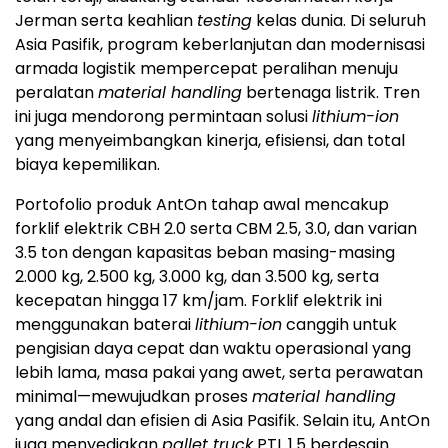
Jerman serta keahlian
testing
kelas dunia. Di seluruh
Asia Pasifik, program keberlanjutan dan modernisasi
armada logistik mempercepat peralihan menuju
peralatan
material handling
bertenaga listrik. Tren
ini juga mendorong permintaan solusi
lithium-ion
yang menyeimbangkan kinerja, efisiensi, dan total
biaya kepemilikan.
Portofolio produk AntOn tahap awal mencakup
forklif elektrik CBH 2.0 serta CBM 2.5, 3.0, dan varian
3.5 ton dengan kapasitas beban masing-masing
2.000 kg, 2.500 kg, 3.000 kg, dan 3.500 kg, serta
kecepatan hingga 17 km/jam. Forklif elektrik ini
menggunakan baterai
lithium-ion
canggih untuk
pengisian daya cepat dan waktu operasional yang
lebih lama, masa pakai yang awet, serta perawatan
minimal—mewujudkan proses
material handling
yang andal dan efisien di Asia Pasifik. Selain itu, AntOn
juga menyediakan
pallet truck
PTL 1.5 berdesain