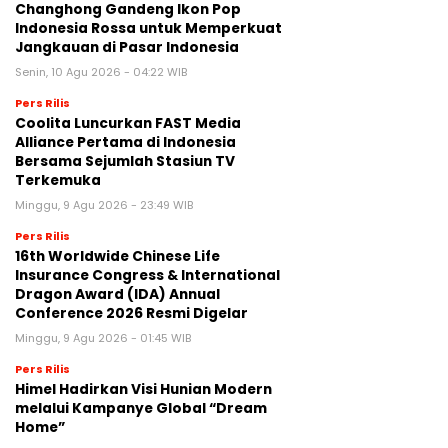
Changhong Gandeng Ikon Pop
Indonesia Rossa untuk Memperkuat
Jangkauan di Pasar Indonesia
Senin, 10 Agu 2026 - 04:22 WIB
Pers Rilis
Coolita Luncurkan FAST Media
Alliance Pertama di Indonesia
Bersama Sejumlah Stasiun TV
Terkemuka
Minggu, 9 Agu 2026 - 23:49 WIB
Pers Rilis
16th Worldwide Chinese Life
Insurance Congress & International
Dragon Award (IDA) Annual
Conference 2026 Resmi Digelar
Minggu, 9 Agu 2026 - 01:45 WIB
Pers Rilis
Himel Hadirkan Visi Hunian Modern
melalui Kampanye Global “Dream
Home”