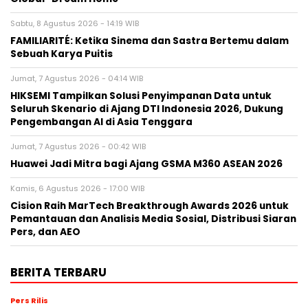
Sabtu, 8 Agustus 2026 - 14:19 WIB
FAMILIARITÉ: Ketika Sinema dan Sastra Bertemu dalam
Sebuah Karya Puitis
Jumat, 7 Agustus 2026 - 04:14 WIB
HIKSEMI Tampilkan Solusi Penyimpanan Data untuk
Seluruh Skenario di Ajang DTI Indonesia 2026, Dukung
Pengembangan AI di Asia Tenggara
Jumat, 7 Agustus 2026 - 00:42 WIB
Huawei Jadi Mitra bagi Ajang GSMA M360 ASEAN 2026
Kamis, 6 Agustus 2026 - 17:00 WIB
Cision Raih MarTech Breakthrough Awards 2026 untuk
Pemantauan dan Analisis Media Sosial, Distribusi Siaran
Pers, dan AEO
BERITA TERBARU
Pers Rilis