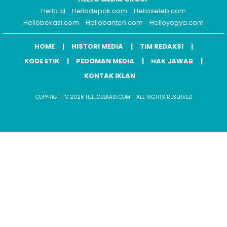
Hello.id
Hellodepok.com
Helloseleb.com
Hellobekasi.com
Hellobanten.com
Helloyogya.com
HOME
HISTORI MEDIA
TIM REDAKSI
KODE ETIK
PEDOMAN MEDIA
HAK JAWAB
KONTAK IKLAN
COPYRIGHT © 2026 HELLOBEKASI.COM - ALL RIGHTS RESERVED