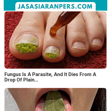
Fungus Is A Parasite, And It Dies From A
Drop Of Plain...