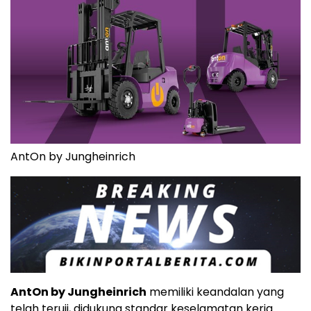
AntOn by Jungheinrich
AntOn by Jungheinrich
memiliki keandalan yang
telah teruji, didukung standar keselamatan kerja