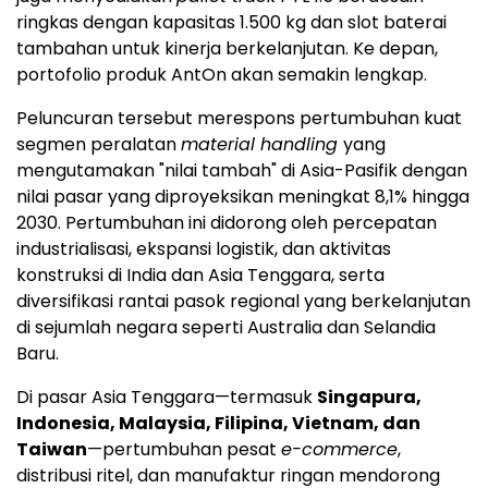
ringkas dengan kapasitas 1.500 kg dan slot baterai
tambahan untuk kinerja berkelanjutan. Ke depan,
portofolio produk AntOn akan semakin lengkap.
Peluncuran tersebut merespons pertumbuhan kuat
segmen peralatan
material handling
yang
mengutamakan "nilai tambah" di Asia-Pasifik dengan
nilai pasar yang diproyeksikan meningkat 8,1% hingga
2030. Pertumbuhan ini didorong oleh percepatan
industrialisasi, ekspansi logistik, dan aktivitas
konstruksi di India dan Asia Tenggara, serta
diversifikasi rantai pasok regional yang berkelanjutan
di sejumlah negara seperti Australia dan Selandia
Baru.
Di pasar Asia Tenggara—termasuk
Singapura,
Indonesia, Malaysia, Filipina, Vietnam, dan
Taiwan
—pertumbuhan pesat
e-commerce
,
distribusi ritel, dan manufaktur ringan mendorong