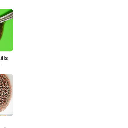
lls
!