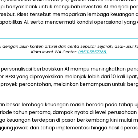
 banyak bank untuk mengubah investasi AI menjadi pendapa
sebut. Riset tersebut memaparkan lembaga keuangan di 
ilitas AI, serta mencermati kondisi operasional yang d
engan bikin konten artikel dan cerita seputar sejarah, asal-usul kot
Kirim lewat WA Center:
085315557788.
n personalisasi berbasiskan AI mampu meningkatkan pend
 BFSI yang diproyeksikan melonjak lebih dari 10 kali lipat
lah proyek percontohan, melainkan kemampuan untuk ber
agian besar lembaga keuangan masih berada pada tahap uj
eriode tahun pertama, dampak nyata di level perusahaan 
baga keuangan terdepan di pasar berkembang kini mulai 
ng jawab dari tahap implementasi hingga hasil operasi