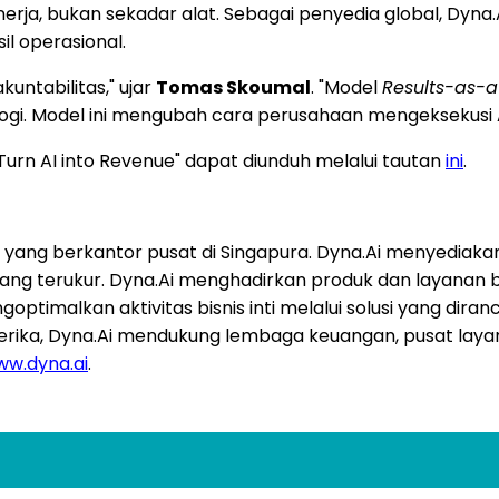
inerja, bukan sekadar alat. Sebagai penyedia global, Dyna
sil operasional.
ntabilitas," ujar
Tomas Skoumal
. "Model
Results-as-a
logi. Model ini mengubah cara perusahaan mengeksekusi AI
Turn AI into Revenue" dapat diunduh melalui tautan
ini
.
ang berkantor pusat di Singapura. Dyna.Ai menyediakan 
s yang terukur. Dyna.Ai menghadirkan produk dan layana
timalkan aktivitas bisnis inti melalui solusi yang dira
merika, Dyna.Ai mendukung lembaga keuangan, pusat lay
w.dyna.ai
.