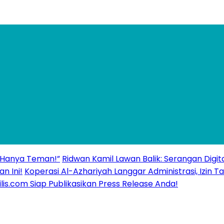
 “Hanya Teman!”
Ridwan Kamil Lawan Balik: Serangan Digita
n Ini!
Koperasi Al-Azhariyah Langgar Administrasi, Izi
ilis.com Siap Publikasikan Press Release Anda!