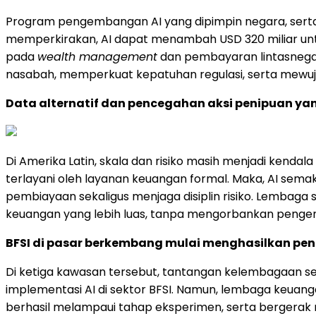
Program pengembangan AI yang dipimpin negara, serta 
memperkirakan, AI dapat menambah USD 320 miliar untu
pada
wealth management
dan pembayaran lintasnega
nasabah, memperkuat kepatuhan regulasi, serta mewujud
Data alternatif dan pencegahan aksi penipuan yan
Di Amerika Latin, skala dan risiko masih menjadi kendal
terlayani oleh layanan keuangan formal. Maka, AI se
pembiayaan sekaligus menjaga disiplin risiko. Lembag
keuangan yang lebih luas, tanpa mengorbankan pengenda
BFSI di pasar berkembang mulai menghasilkan pen
Di ketiga kawasan tersebut, tantangan kelembagaan sep
implementasi AI di sektor BFSI. Namun, lembaga keua
berhasil melampaui tahap eksperimen, serta bergerak