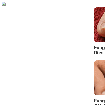
Fungu
Dies 
Fung