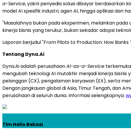
a-Service
, yakni penyedia solusi dibayar berdasarkan k
model AI spesifik industri, agen AI, hingga aplikasi dan ha
"Masalahnya bukan pada eksperimen, melainkan pada aku
kinerja bisnis yang terukur, bukan sekadar adopsi tekno
Laporan berjudul "From Pilots to Production: How Banks 
Tentang Dyna.Ai
Dyna.Ai adalah perusahaan
AI-as-a-Service
terkemuka y
mengubah teknologi AI mutakhir menjadi kinerja bisni
pelanggan (CX), pengalaman karyawan (EX), serta mengop
Dengan jangkauan global di Asia, Timur Tengah, dan A
perusahaan di seluruh dunia. Informasi selengkapnya:
ww
Tim Hello Bekasi