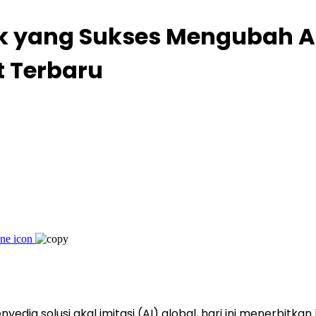
nk yang Sukses Mengubah A
 Terbaru
enyedia solusi akal imitasi (AI) global, hari ini menerbi