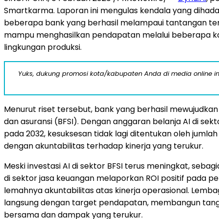
Smartkarma. Laporan ini mengulas kendala yang dihadapi
beberapa bank yang berhasil melampaui tantangan ter
mampu menghasilkan pendapatan melalui beberapa kapab
lingkungan produksi.
Yuks, dukung promosi kota/kabupaten Anda di media online ini d
Menurut riset tersebut, bank yang berhasil mewujudka
dan asuransi (BFSI). Dengan anggaran belanja AI di sektor
pada 2032, kesuksesan tidak lagi ditentukan oleh jum
dengan akuntabilitas terhadap kinerja yang terukur.
Meski investasi AI di sektor BFSI terus meningkat, seb
di sektor jasa keuangan melaporkan ROI positif pada p
lemahnya akuntabilitas atas kinerja operasional. Lem
langsung dengan target pendapatan, membangun tanggu
bersama dan dampak yang terukur.