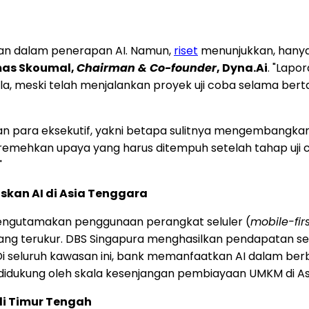
an dalam penerapan AI. Namun,
riset
menunjukkan, hanya
as Skoumal,
Chairman & Co-founder
, Dyna.Ai
. "Lap
dala, meski telah menjalankan proyek uji coba selama be
 para eksekutif, yakni betapa sulitnya mengembangkan s
remehkan upaya yang harus ditempuh setelah tahap uji c
"
skan AI di Asia Tenggara
mengutamakan penggunaan perangkat seluler (
mobile-fir
ng terukur. DBS Singapura menghasilkan pendapatan seb
 seluruh kawasan ini, bank memanfaatkan AI dalam berba
ut didukung oleh skala kesenjangan pembiayaan UMKM di A
di Timur Tengah