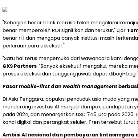
"Sebagian besar bank merasa telah mengalami kemaju
benar memperoleh ROI signifikan dan terukur," ujar
Tom
benar riil, dan mengapa banyak institusi masih terken
perkiraan para eksekutif."
"Satu hal terus mengemuka dari wawancara kami dengan
GXS Partners
. "Banyak eksekutif mengakui, mereka me
proses eksekusi dan tanggung jawab dapat dibagi-bagi.
Pasar
mobile-first
dan
wealth management
berbasi
Di Asia Tenggara, populasi penduduk usia muda yang 
mendorong investasi AI menjadi dampak pendapatan ya
pada 2024, dan menargetkan USD 745 juta pada 2025. Di
kanal digital dan perangkat seluler. Tren tersebut tur
Ambisi AI nasional dan pembayaran lintasnegara 