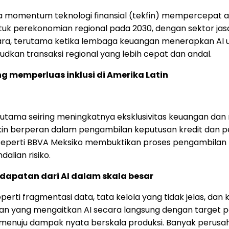
momentum teknologi finansial (tekfin) mempercepat ado
k perekonomian regional pada 2030, dengan sektor jasa
ra, terutama ketika lembaga keuangan menerapkan AI
kan transaksi regional yang lebih cepat dan andal.
g memperluas inklusi di Amerika Latin
a utama seiring meningkatnya eksklusivitas keuangan dan 
makin berperan dalam pengambilan keputusan kredit dan
a seperti BBVA Meksiko membuktikan proses pengambilan 
lian risiko.
dapatan dari AI dalam skala besar
erti fragmentasi data, tata kelola yang tidak jelas, d
ngan yang mengaitkan AI secara langsung dengan target
 menuju dampak nyata berskala produksi. Banyak perusa