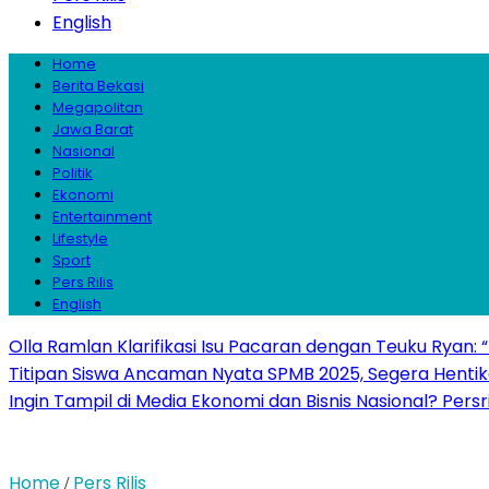
English
Home
Berita Bekasi
Megapolitan
Jawa Barat
Nasional
Politik
Ekonomi
Entertainment
Lifestyle
Sport
Pers Rilis
English
Olla Ramlan Klarifikasi Isu Pacaran dengan Teuku Ryan:
Titipan Siswa Ancaman Nyata SPMB 2025, Segera Hentika
Ingin Tampil di Media Ekonomi dan Bisnis Nasional? Persr
Home
Pers Rilis
/